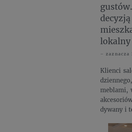
gustów
decyzj
mieszk
lokalny
– zaznacza 
Klienci sa
dziennego
meblami, w
akcesoriów
dywany i t