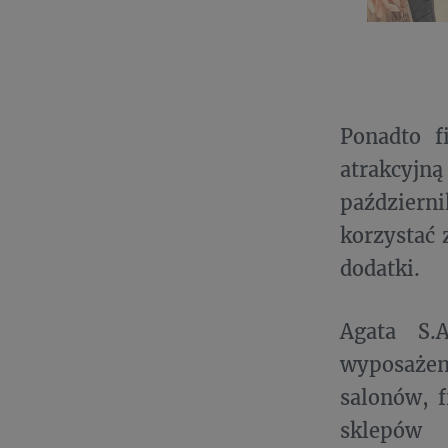
Ponadto f
atrakcyj
październi
korzystać 
dodatki.
Agata S.
wyposażen
salonów, f
sklepów 