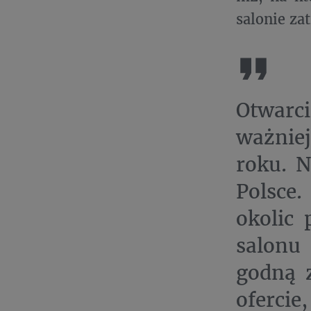
salonie za
Otwarc
ważniej
roku. N
Polsce
okolic 
salonu
godną z
oferci