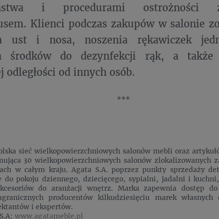
zeństwa i procedurami ostrożności
usem. Klienci podczas zakupów w salonie z
ia ust i nosa, noszenia rękawiczek jed
a środków do dezynfekcji rąk, a także
j odległości od innych osób.
***
polska sieć wielkopowierzchniowych salonów mebli oraz artyku
mująca 30 wielkopowierzchniowych salonów zlokalizowanych z
tach w całym kraju. Agata S.A. poprzez punkty sprzedaży de
je do pokoju dziennego, dziecięcego, sypialni, jadalni i kuchn
kcesoriów do aranżacji wnętrz. Marka zapewnia dostęp d
agranicznych producentów kilkudziesięciu marek własnych 
ektantów i ekspertów.
 S.A:
www.agatameble.pl