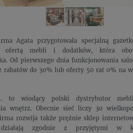
irma Agata przygotowała specjalną gazet
ną ofertą mebli i dodatków, która ob
ka. Od pierwszego dnia funkcjonowania sal
z rabatów do 30% lub oferty 50 rat 0% na w
A. to wiodący polski dystrybutor mebl
ia wnętrz. Obecnie sieć liczy 30 wielkop
irma rozwija także prężnie sklep interneto
działają zgodnie z przyjętymi w k