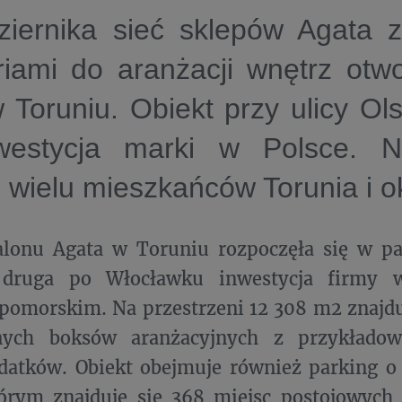
ziernika sieć sklepów Agata 
riami do aranżacji wnętrz otw
 Toruniu. Obiekt przy ulicy Ols
westycja marki w Polsce. N
 wielu mieszkańców Torunia i ok
lonu Agata w Toruniu rozpoczęła się w pa
 druga po Włocławku inwestycja firmy 
omorskim. Na przestrzeni 12 308 m2 znajduj
jnych boksów aranżacyjnych z przykłado
datków. Obiekt obejmuje również parking o
órym znajduje się 368 miejsc postojowych 