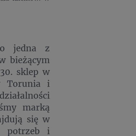
to jedna z
 w bieżącym
30. sklep w
w Torunia i
ziałalności
teśmy marką
jdują się w
h potrzeb i