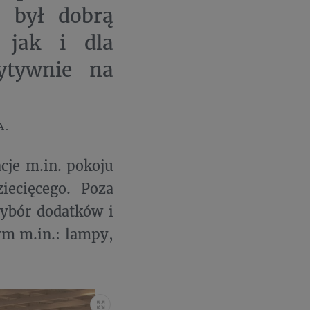
 był dobrą
 jak i dla
ytywnie na
A.
cje m.in. pokoju
ziecięcego. Poza
wybór dodatków i
ym m.in.: lampy,