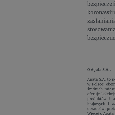
bezpiec
koronawir
zasłanian
stosowani
bezpieczne
O Agata S.A.:
Agata S.A. to 
w Polsce; obej
średnich mias
oferuje kolekc
produktów i a
krajowych i z
doradców, proj
Więcej o Agata