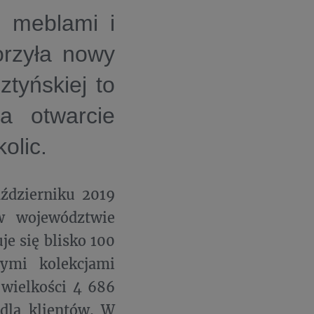
z meblami i
orzyła nowy
ztyńskiej to
a otwarcie
olic.
ździerniku 2019
w województwie
e się blisko 100
wymi kolekcjami
 wielkości 4 686
dla klientów. W