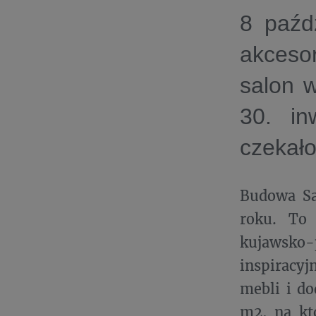
8 paźd
akceso
salon w
30. in
czekało
Budowa Sa
roku. To
kujawsko-p
inspiracy
mebli i do
m2, na kt