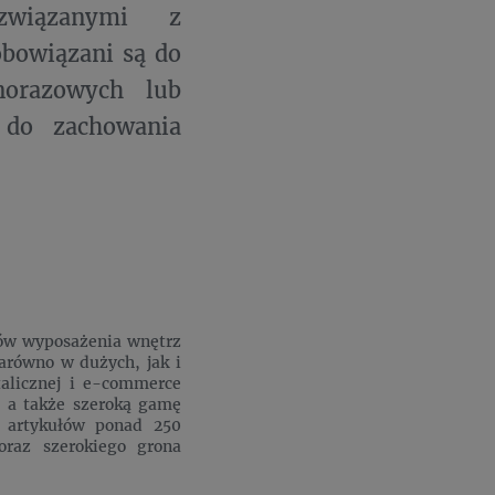
 związanymi z
obowiązani są do
norazowych lub
 do zachowania
łów wyposażenia wnętrz
arówno w dużych, jak i
talicznej i e-commerce
i, a także szeroką gamę
o artykułów ponad 250
oraz szerokiego grona