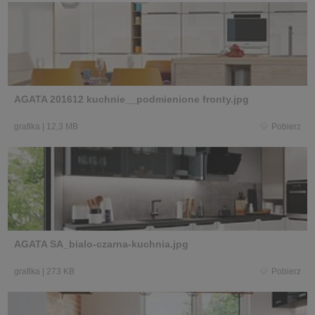
AGATA 201612 kuchnie__podmienione fronty.jpg
grafika
|
12,3 MB
Pobierz
AGATA SA_bialo-czarna-kuchnia.jpg
grafika
|
273 KB
Pobierz