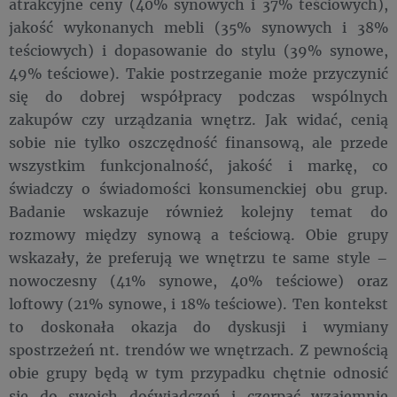
atrakcyjne ceny (40% synowych i 37% teściowych),
jakość wykonanych mebli (35% synowych i 38%
teściowych) i dopasowanie do stylu (39% synowe,
49% teściowe). Takie postrzeganie może przyczynić
się do dobrej współpracy podczas wspólnych
zakupów czy urządzania wnętrz. Jak widać, cenią
sobie nie tylko oszczędność finansową, ale przede
wszystkim funkcjonalność, jakość i markę, co
świadczy o świadomości konsumenckiej obu grup.
Badanie wskazuje również kolejny temat do
rozmowy między synową a teściową. Obie grupy
wskazały, że preferują we wnętrzu te same style –
nowoczesny (41% synowe, 40% teściowe) oraz
loftowy (21% synowe, i 18% teściowe). Ten kontekst
to doskonała okazja do dyskusji i wymiany
spostrzeżeń nt. trendów we wnętrzach. Z pewnością
obie grupy będą w tym przypadku chętnie odnosić
się do swoich doświadczeń i czerpać wzajemnie