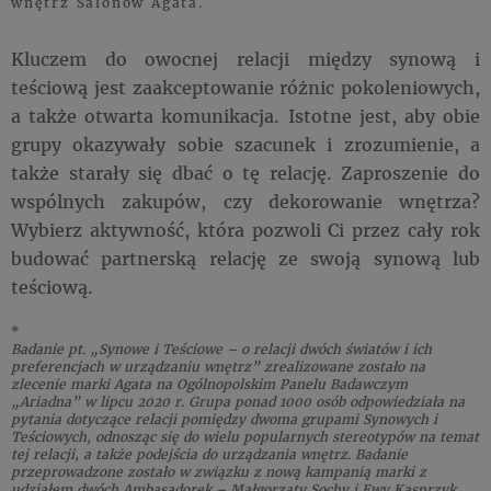
wnętrz Salonów Agata.
Kluczem do owocnej relacji między synową i
teściową jest zaakceptowanie różnic pokoleniowych,
a także otwarta komunikacja. Istotne jest, aby obie
grupy okazywały sobie szacunek i zrozumienie, a
także starały się dbać o tę relację. Zaproszenie do
wspólnych zakupów, czy dekorowanie wnętrza?
Wybierz aktywność, która pozwoli Ci przez cały rok
budować partnerską relację ze swoją synową lub
teściową.
*
Badanie pt. „Synowe i Teściowe – o relacji dwóch światów i ich
preferencjach w urządzaniu wnętrz” zrealizowane zostało na
zlecenie marki Agata na Ogólnopolskim Panelu Badawczym
„Ariadna” w lipcu 2020 r. Grupa ponad 1000 osób odpowiedziała na
pytania dotyczące relacji pomiędzy dwoma grupami Synowych i
Teściowych, odnosząc się do wielu popularnych stereotypów na temat
tej relacji, a także podejścia do urządzania wnętrz. Badanie
przeprowadzone zostało w związku z nową kampanią marki z
udziałem dwóch Ambasadorek – Małgorzaty Sochy i Ewy Kasprzyk,