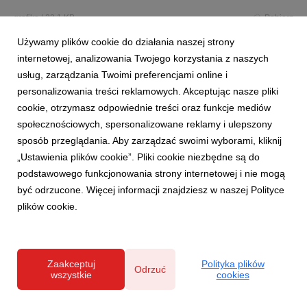
grafika
|
22,1 KB
Pobierz
Używamy plików cookie do działania naszej strony
internetowej, analizowania Twojego korzystania z naszych
usług, zarządzania Twoimi preferencjami online i
personalizowania treści reklamowych. Akceptując nasze pliki
cookie, otrzymasz odpowiednie treści oraz funkcje mediów
społecznościowych, spersonalizowane reklamy i ulepszony
AGATA SA_zegar ścienny_69,90zł.jpg
sposób przeglądania. Aby zarządzać swoimi wyborami, kliknij
„Ustawienia plików cookie”. Pliki cookie niezbędne są do
grafika
|
56,4 KB
Pobierz
podstawowego funkcjonowania strony internetowej i nie mogą
być odrzucone. Więcej informacji znajdziesz w naszej Polityce
plików cookie.
Zaakceptuj
Polityka plików
Odrzuć
AGATA SA_zegar ścienny_89,90zł.jpg
wszystkie
cookies
grafika
|
39,6 KB
Pobierz