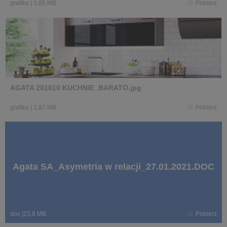
grafika
|
1,85 MB
Pobierz
AGATA 201810 KUCHNIE_BARATO.jpg
grafika
|
1,87 MB
Pobierz
Agata SA_Asymetria w relacji_27.01.2021.DOC
doc
|
23,8 MB
Pobierz