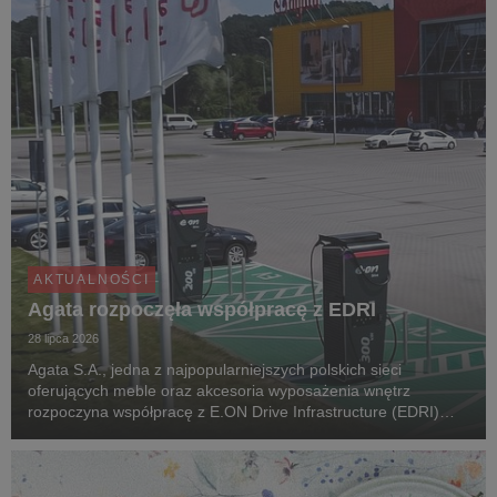
AKTUALNOŚCI
Agata rozpoczęła współpracę z EDRI
28 lipca 2026
Agata S.A., jedna z najpopularniejszych polskich sieci
oferujących meble oraz akcesoria wyposażenia wnętrz
rozpoczyna współpracę z E.ON Drive Infrastructure (EDRI)
Poland – operatorem ogólnodostępnej infrastruktury ładowania
pojazdów elektrycznych. Jeszcze w tym roku, pr...