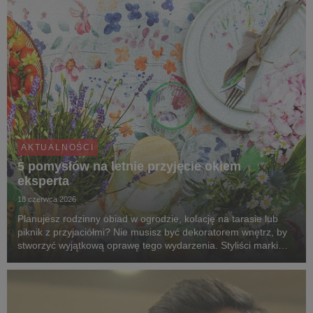
AKTUALNOŚCI
5 pomysłów na letnie przyjęcie okiem
eksperta
18 czerwca 2026
Planujesz rodzinny obiad w ogrodzie, kolację na tarasie lub
piknik z przyjaciółmi? Nie musisz być dekoratorem wnętrz, by
stworzyć wyjątkową oprawę tego wydarzenia. Styliści marki
Agata dzielą się pięcioma pomysłami na aranżacje, które
zmienią zwykłe spotkanie na świeżym ...