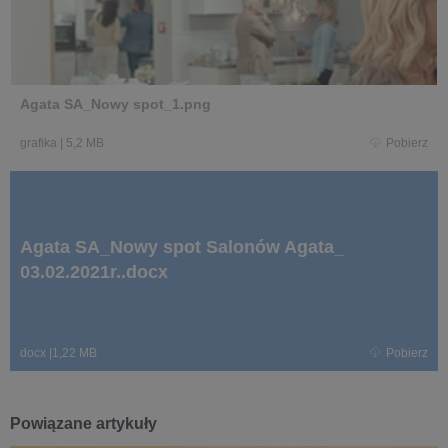
Agata SA_Nowy spot_1.png
grafika
|
5,2 MB
Pobierz
Agata SA_Nowy spot Salonów Agata_
03.02.2021r..docx
docx
|
1,22 MB
Pobierz
Powiązane artykuły