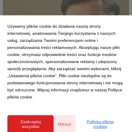
Używamy plików cookie do działania naszej strony
internetowej, analizowania Twojego korzystania z naszych
usług, zarządzania Twoimi preferencjami online i
personalizowania treści reklamowych. Akceptując nasze pliki
AKTUALNOŚCI
cookie, otrzymasz odpowiednie treści oraz funkcje mediów
Modne, stylowe, ładne – nie zawsze drogie.
społecznościowych, spersonalizowane reklamy i ulepszony
Agata o różnych kategoriach cenowych
sposób przeglądania. Aby zarządzać swoimi wyborami, kliknij
produktów w nowej reklamie
„Ustawienia plików cookie”. Pliki cookie niezbędne są do
12 czerwca 2026
podstawowego funkcjonowania strony internetowej i nie mogą
Percepcja wysokiej ceny nie zawsze jest zgodna z
być odrzucone. Więcej informacji znajdziesz w naszej Polityce
rzeczywistością – szczególnie jeśli mowa o wystroju wnętrz. Do
plików cookie.
tej znanej z życia sytuacji odwołuje się w najnowszej reklamie
telewizyjnej marka Agata, pokazując, że w sklepach tej sieci
klienci mogą znaleźć meble w różnyc...
Zaakceptuj
Polityka plików
Odrzuć
wszystkie
cookies