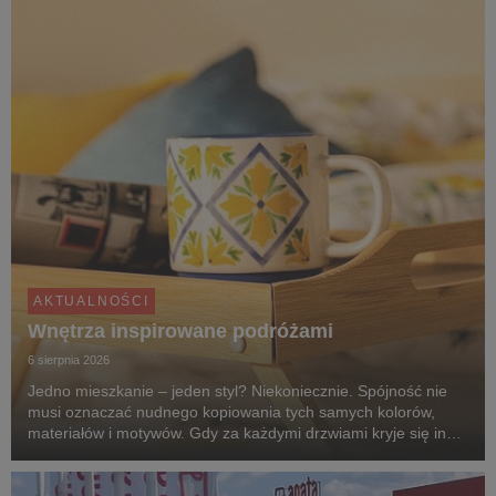
AKTUALNOŚCI
Wnętrza inspirowane podróżami
6 sierpnia 2026
Jedno mieszkanie – jeden styl? Niekoniecznie. Spójność nie
musi oznaczać nudnego kopiowania tych samych kolorów,
materiałów i motywów. Gdy za każdymi drzwiami kryje się inny
klimat, przechodzenie z pokoju do pokoju przypomina podróż
po różnych zakątkach świata. Zgodnie z...