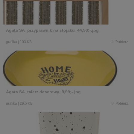
Agata SA_przyprawnik na stojaku_44,90;-.jpg
grafika
|
103 KB
Pobierz
Agata SA_talerz deserowy_9,99;-.jpg
grafika
|
29,5 KB
Pobierz