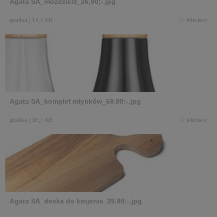
Agata SA_moździerz_26,90;-.jpg
grafika
|
18,7 KB
Pobierz
Agata SA_komplet młynków_69,90;-.jpg
grafika
|
38,1 KB
Pobierz
Agata SA_deska do krojenia_29,90;-.jpg