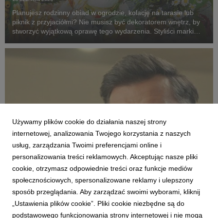
Planujesz rodzinny obiad w ogrodzie, kolację na tarasie lub
piknik z przyjaciółmi? Nie musisz być dekoratorem wnętrz, by
stworzyć wyjątkową oprawę tego wydarzenia. Styliści marki
Agata dzielą się pięcioma pomysłami na aranżacje, które
zmienią zwykłe spotkanie na świeżym ...
Używamy plików cookie do działania naszej strony
internetowej, analizowania Twojego korzystania z naszych
usług, zarządzania Twoimi preferencjami online i
personalizowania treści reklamowych. Akceptując nasze pliki
AKTUALNOŚCI
cookie, otrzymasz odpowiednie treści oraz funkcje mediów
Modne, stylowe, ładne – nie zawsze drogie.
społecznościowych, spersonalizowane reklamy i ulepszony
Agata o różnych kategoriach cenowych
sposób przeglądania. Aby zarządzać swoimi wyborami, kliknij
produktów w nowej reklamie
„Ustawienia plików cookie”. Pliki cookie niezbędne są do
12 czerwca 2026
podstawowego funkcjonowania strony internetowej i nie mogą