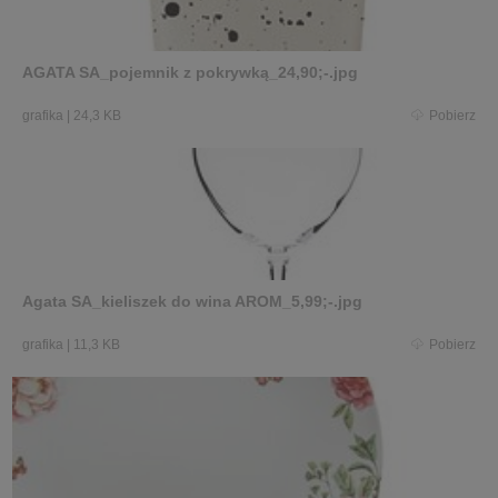
AGATA SA_pojemnik z pokrywką_24,90;-.jpg
grafika
|
24,3 KB
Pobierz
Agata SA_kieliszek do wina AROM_5,99;-.jpg
grafika
|
11,3 KB
Pobierz