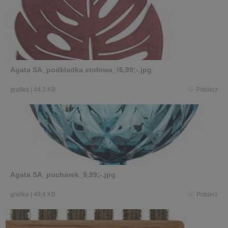
Agata SA_podkładka stołowa_!6,99;-.jpg
grafika
|
44,3 KB
Pobierz
Agata SA_pucharek_9,99;-.jpg
grafika
|
49,4 KB
Pobierz