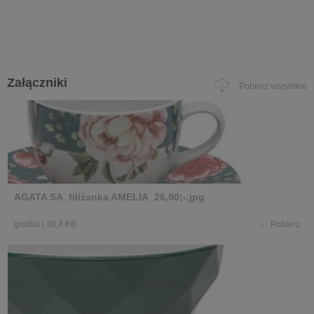
Załączniki
Pobierz wszystkie
AGATA SA_filiżanka AMELIA_26,90;-.jpg
grafika
|
30,4 KB
Pobierz