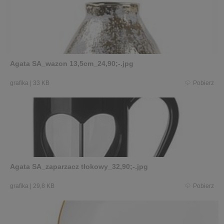
Agata SA_wazon 13,5cm_24,90;-.jpg
grafika
|
33 KB
Pobierz
Agata SA_zaparzacz tłokowy_32,90;-.jpg
grafika
|
29,8 KB
Pobierz