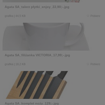
Agata SA_talerz płytki_enjoy_22,90;-.jpg
grafika
|
44,5 KB
Pobierz
Agata SA_filiżanka VICTORIA_17,99;-.jpg
grafika
|
18,2 KB
Pobierz
Agata SA_komplet noży_129;-.jpg