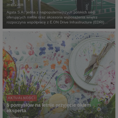
28 lipca 2026
Agata S.A., jedna z najpopularniejszych polskich sieci
oferujących meble oraz akcesoria wyposażenia wnętrz
rozpoczyna współpracę z E.ON Drive Infrastructure (EDRI)
Poland – operatorem ogólnodostępnej infrastruktury ładowania
pojazdów elektrycznych. Jeszcze w tym roku, pr...
AKTUALNOŚCI
5 pomysłów na letnie przyjęcie okiem
eksperta
18 czerwca 2026