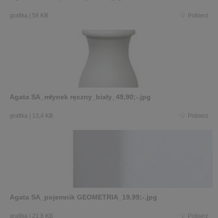
grafika
|
58 KB
Pobierz
Agata SA_młynek ręczny_biały_49,90;-.jpg
grafika
|
13,4 KB
Pobierz
Agata SA_pojemnik GEOMETRIA_19,99;-.jpg
grafika
|
21,8 KB
Pobierz