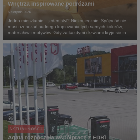
Wnętrza inspirowane podróżami
6 sierpnia 2026
Jedno mieszkanie – jeden styl? Niekoniecznie. Spójność nie
musi oznaczać nudnego kopiowania tych samych kolorów,
materiałów i motywów. Gdy za każdymi drzwiami kryje się inny
klimat, przechodzenie z pokoju do pokoju przypomina podróż
po różnych zakątkach świata. Zgodnie z...
AKTUALNOŚCI
Agata rozpoczęła współpracę z EDRI