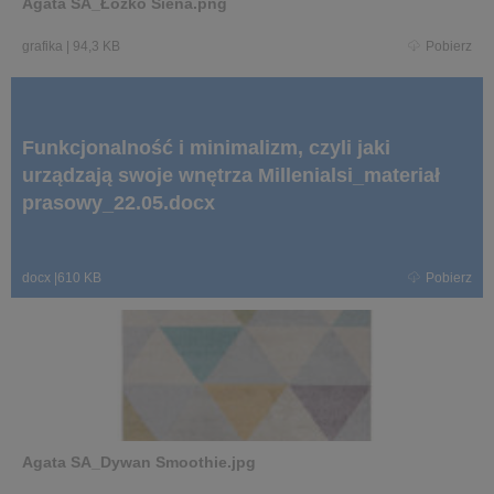
Agata SA_Łóżko Siena.png
grafika
|
94,3 KB
Pobierz
Funkcjonalność i minimalizm, czyli jaki
urządzają swoje wnętrza Millenialsi_materiał
prasowy_22.05.docx
docx
|
610 KB
Pobierz
Agata SA_Dywan Smoothie.jpg