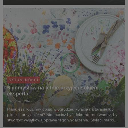
Poland – operatorem ogólnodostępnej infrastruktury ładowania
pojazdów elektrycznych. Jeszcze w tym roku, pr...
AKTUALNOŚCI
5 pomysłów na letnie przyjęcie okiem
eksperta
18 czerwca 2026
Planujesz rodzinny obiad w ogrodzie, kolację na tarasie lub
piknik z przyjaciółmi? Nie musisz być dekoratorem wnętrz, by
stworzyć wyjątkową oprawę tego wydarzenia. Styliści marki
Agata dzielą się pięcioma pomysłami na aranżacje, które