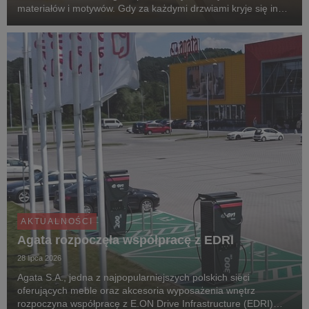
materiałów i motywów. Gdy za każdymi drzwiami kryje się inny
klimat, przechodzenie z pokoju do pokoju przypomina podróż
po różnych zakątkach świata. Zgodnie z...
AKTUALNOŚCI
Agata rozpoczęła współpracę z EDRI
28 lipca 2026
Agata S.A., jedna z najpopularniejszych polskich sieci
oferujących meble oraz akcesoria wyposażenia wnętrz
rozpoczyna współpracę z E.ON Drive Infrastructure (EDRI)