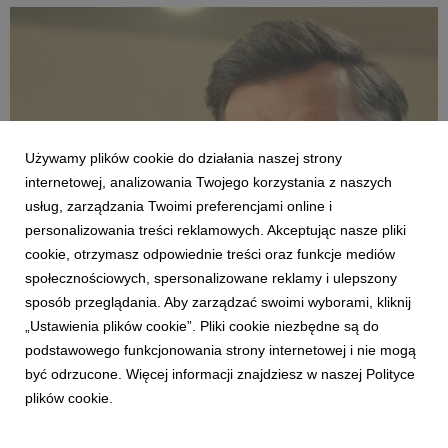
zmienią zwykłe spotkanie na świeżym ...
Używamy plików cookie do działania naszej strony
internetowej, analizowania Twojego korzystania z naszych
usług, zarządzania Twoimi preferencjami online i
personalizowania treści reklamowych. Akceptując nasze pliki
AKTUALNOŚCI
cookie, otrzymasz odpowiednie treści oraz funkcje mediów
Modne, stylowe, ładne – nie zawsze drogie.
społecznościowych, spersonalizowane reklamy i ulepszony
Agata o różnych kategoriach cenowych
sposób przeglądania. Aby zarządzać swoimi wyborami, kliknij
produktów w nowej reklamie
„Ustawienia plików cookie”. Pliki cookie niezbędne są do
12 czerwca 2026
podstawowego funkcjonowania strony internetowej i nie mogą
Percepcja wysokiej ceny nie zawsze jest zgodna z
być odrzucone. Więcej informacji znajdziesz w naszej Polityce
rzeczywistością – szczególnie jeśli mowa o wystroju wnętrz. Do
plików cookie.
tej znanej z życia sytuacji odwołuje się w najnowszej reklamie
telewizyjnej marka Agata, pokazując, że w sklepach tej sieci
klienci mogą znaleźć meble w różnyc...