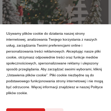
Używamy plików cookie do działania naszej strony
internetowej, analizowania Twojego korzystania z naszych
usług, zarządzania Twoimi preferencjami online i
personalizowania treści reklamowych. Akceptując nasze pliki
AKTUALNOŚCI
cookie, otrzymasz odpowiednie treści oraz funkcje mediów
Świąteczne trendy w Twoim domu. Przegląd
społecznościowych, spersonalizowane reklamy i ulepszony
najmodniejszych dekoracji
sposób przeglądania. Aby zarządzać swoimi wyborami, kliknij
bożonarodzeniowych
„Ustawienia plików cookie”. Pliki cookie niezbędne są do
2 grudnia 2021
podstawowego funkcjonowania strony internetowej i nie mogą
Święta już za rogiem, więc czas najwyższy, by zamienić nasze
być odrzucone. Więcej informacji znajdziesz w naszej Polityce
domy w bożonarodzeniową, przytulną przestrzeń, w której
plików cookie.
każdy poczuje ducha nadchodzącego czasu. Drobne dodatki,
odpowiednio dobrane kolory i materiały, przemyślane
kompozycje dekoracji – w aranżacji wnętrz wsz...