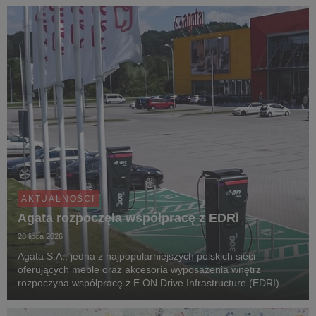
po różnych zakątkach świata. Zgodnie z...
AKTUALNOŚCI
Agata rozpoczęła współpracę z EDRI
28 lipca 2026
Agata S.A., jedna z najpopularniejszych polskich sieci
oferujących meble oraz akcesoria wyposażenia wnętrz
rozpoczyna współpracę z E.ON Drive Infrastructure (EDRI)
Poland – operatorem ogólnodostępnej infrastruktury ładowania
pojazdów elektrycznych. Jeszcze w tym roku, pr...