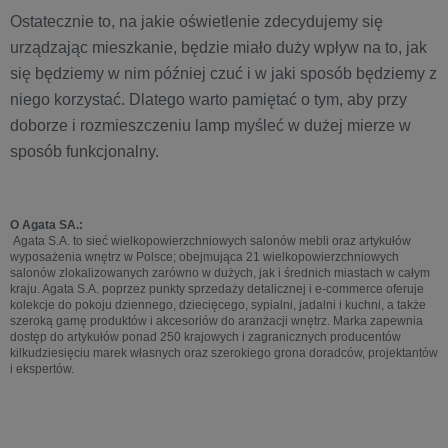
Ostatecznie to, na jakie oświetlenie zdecydujemy się
urządzając mieszkanie, będzie miało duży wpływ na to, jak
się będziemy w nim później czuć i w jaki sposób będziemy z
niego korzystać. Dlatego warto pamiętać o tym, aby przy
doborze i rozmieszczeniu lamp myśleć w dużej mierze w
sposób funkcjonalny.
O Agata SA.:
Agata S.A. to sieć wielkopowierzchniowych salonów mebli oraz artykułów
wyposażenia wnętrz w Polsce; obejmująca 21 wielkopowierzchniowych
salonów zlokalizowanych zarówno w dużych, jak i średnich miastach w całym
kraju. Agata S.A. poprzez punkty sprzedaży detalicznej i e-commerce oferuje
kolekcje do pokoju dziennego, dziecięcego, sypialni, jadalni i kuchni, a także
szeroką gamę produktów i akcesoriów do aranżacji wnętrz. Marka zapewnia
dostęp do artykułów ponad 250 krajowych i zagranicznych producentów
kilkudziesięciu marek własnych oraz szerokiego grona doradców, projektantów
i ekspertów.