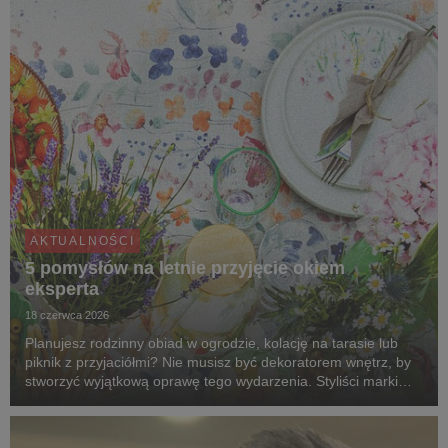
AKTUALNOŚCI
5 pomysłów na letnie przyjęcie okiem
eksperta
18 czerwca 2026
Planujesz rodzinny obiad w ogrodzie, kolację na tarasie lub
piknik z przyjaciółmi? Nie musisz być dekoratorem wnętrz, by
stworzyć wyjątkową oprawę tego wydarzenia. Styliści marki
Agata dzielą się pięcioma pomysłami na aranżacje, które
zmienią zwykłe spotkanie na świeżym ...