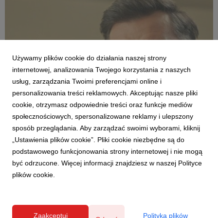
Używamy plików cookie do działania naszej strony
internetowej, analizowania Twojego korzystania z naszych
usług, zarządzania Twoimi preferencjami online i
personalizowania treści reklamowych. Akceptując nasze pliki
AKTUALNOŚCI
cookie, otrzymasz odpowiednie treści oraz funkcje mediów
Modne, stylowe, ładne – nie zawsze drogie.
społecznościowych, spersonalizowane reklamy i ulepszony
Agata o różnych kategoriach cenowych
sposób przeglądania. Aby zarządzać swoimi wyborami, kliknij
produktów w nowej reklamie
„Ustawienia plików cookie”. Pliki cookie niezbędne są do
12 czerwca 2026
podstawowego funkcjonowania strony internetowej i nie mogą
Percepcja wysokiej ceny nie zawsze jest zgodna z
być odrzucone. Więcej informacji znajdziesz w naszej Polityce
rzeczywistością – szczególnie jeśli mowa o wystroju wnętrz. Do
plików cookie.
tej znanej z życia sytuacji odwołuje się w najnowszej reklamie
telewizyjnej marka Agata, pokazując, że w sklepach tej sieci
klienci mogą znaleźć meble w różnyc...
Zaakceptuj
Polityka plików