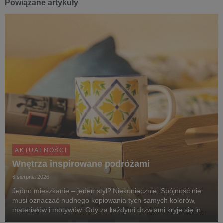
Powiązane artykuły
AKTUALNOŚCI
Wnętrza inspirowane podróżami
6 sierpnia 2026
Jedno mieszkanie – jeden styl? Niekoniecznie. Spójność nie
musi oznaczać nudnego kopiowania tych samych kolorów,
materiałów i motywów. Gdy za każdymi drzwiami kryje się inny
klimat, przechodzenie z pokoju do pokoju przypomina podróż