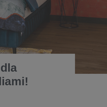
dla
liami!