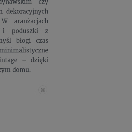
dynawskim czy
h dekoracyjnych
 W aranżacjach
i i poduszki z
yśl błogi czas
 minimalistyczne
intage – dzięki
szym domu.