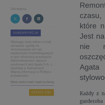
Remonty
Udostępnij
czasu,
które 
SUBSKRYPCJA
Jest na
Wpisując swój adres e-mail,
nie m
wyrażasz zgodę na
otrzymywanie od nas
wiadomości marketingowych,
oszczę
w tym informacji prasowych.
Administratorem danych
osobowych jest Agata S.A. z
Agata
siedzibą w Katowicach.
Więcej informacji w Polityce
stylowo
prywatności.
Każdy z n
garderoba