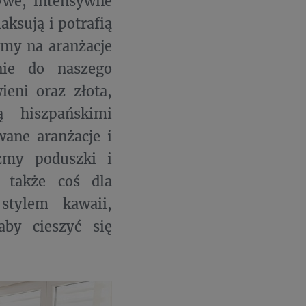
ywe, intensywne
ksują i potrafią
my na aranżacje
nie do naszego
ieni oraz złota,
 hiszpańskimi
wane aranżacje i
zmy poduszki i
t także coś dla
stylem kawaii,
by cieszyć się