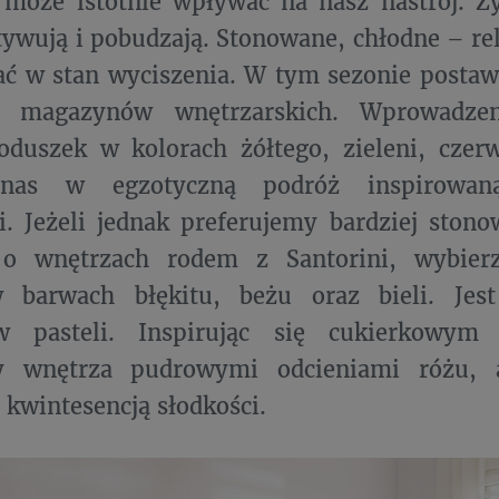
 może istotnie wpływać na nasz nastrój. Ż
ywują i pobudzają. Stonowane, chłodne – rela
ć w stan wyciszenia. W tym sezonie postaw
k magazynów wnętrzarskich. Wprowadze
duszek w kolorach żółtego, zieleni, czerw
 nas w egzotyczną podróż inspirowaną
. Jeżeli jednak preferujemy bardziej stono
o wnętrzach rodem z Santorini, wybier
 barwach błękitu, beżu oraz bieli. Jes
w pasteli. Inspirując się cukierkowym 
 wnętrza pudrowymi odcieniami różu, a
kwintesencją słodkości.