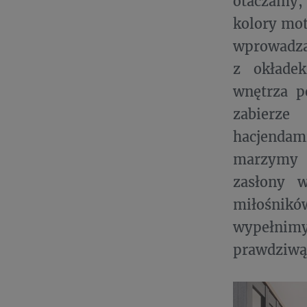
otaczamy,
kolory mot
wprowadza
z okłade
wnętrza po
zabierze
hacjendami
marzymy 
zasłony w
miłośnikó
wypełnimy
prawdziwą 