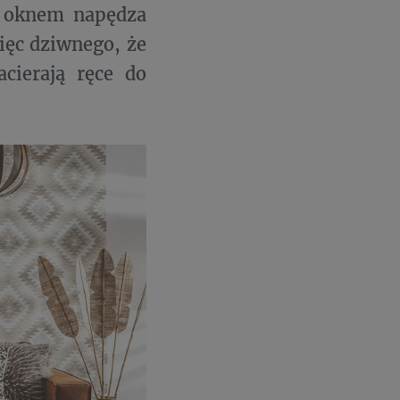
a oknem napędza
ięc dziwnego, że
cierają ręce do