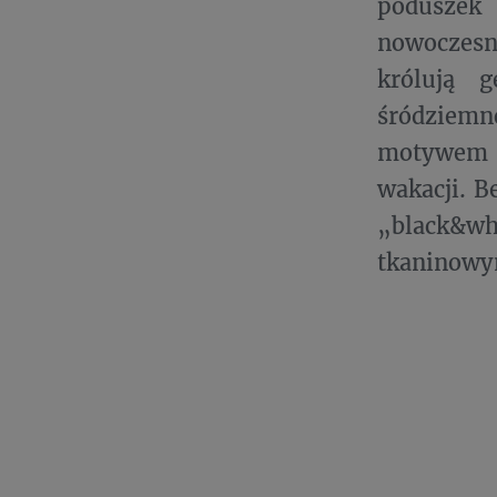
poduszek
nowoczesn
królują 
śródziem
motywem 
wakacji. B
„black&wh
tkaninowy