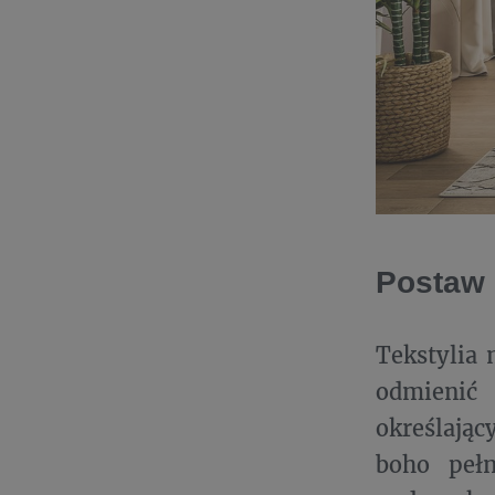
Postaw 
Tekstylia 
odmienić
określają
boho pełn