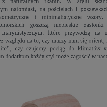
 z naturalnych tkanin. W stylu skan
ym natomiast, na pościelach i poszewkac
geometryczne i minimalistyczne wzory.
nomorskich goszczą niebieskie zasłonk
marynistycznym, które przywodzą na m
ez względu na to, czy marzy nam się orient,
ite”, czy czujemy pociąg do klimatów v
m dodatkom każdy styl może zagościć w na