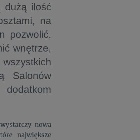
 dużą ilość
osztami, na
n pozwolić.
ić wnętrze,
zystkich
ką Salonów
 dodatkom
 wystarczy nowa
tóre największe