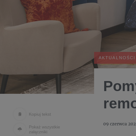
AKTUALNOŚCI
Pomy
remo
Kopiuj tekst
09 czerwca 202
Pokaż wszystkie
załączniki