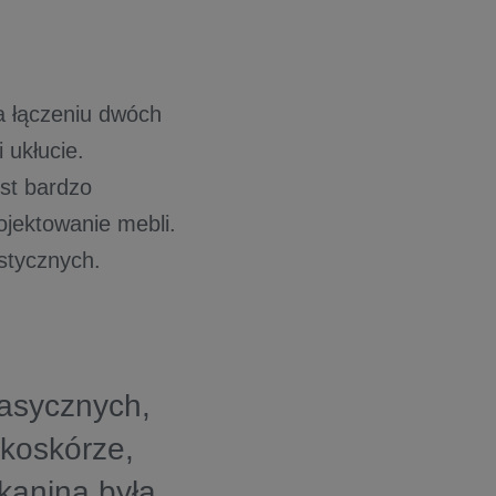
na łączeniu dwóch
 ukłucie.
st bardzo
ojektowanie mebli.
stycznych.
lasycznych,
koskórze,
tkanina była