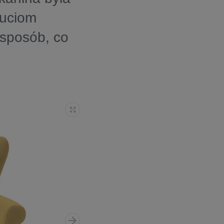
łuciom
 sposób, co