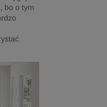
e, bo o tym
ardzo
zystać