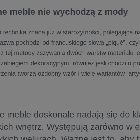
e meble nie wychodzą z mody
o technika znana już w starożytności, polegająca 
nazwa pochodzi od francuskiego słowa „piqué”, czyli
 z tej metody zszywania dwóch warstw materiału je
zabiegiem dekoracyjnym, również jeśli chodzi o pr
czenia tworzą ozdobny wzór i wiele wariantów arty
e meble doskonale nadają się do k
kich wnętrz. Występują zarówno w e
ękkich welurach. Ważne jest to, aby 