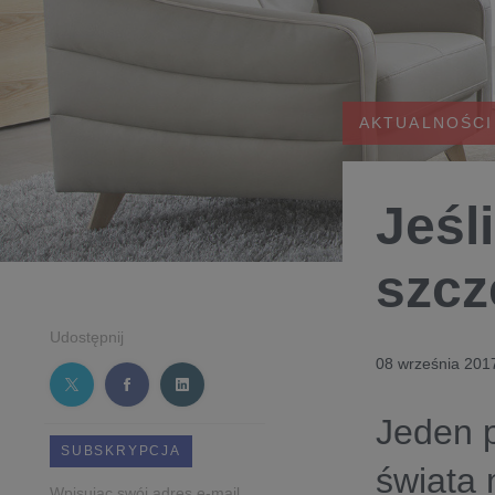
AKTUALNOŚCI
Jeśli
szcz
Udostępnij
08 września 201
Jeden p
SUBSKRYPCJA
świata 
Wpisując swój adres e-mail,