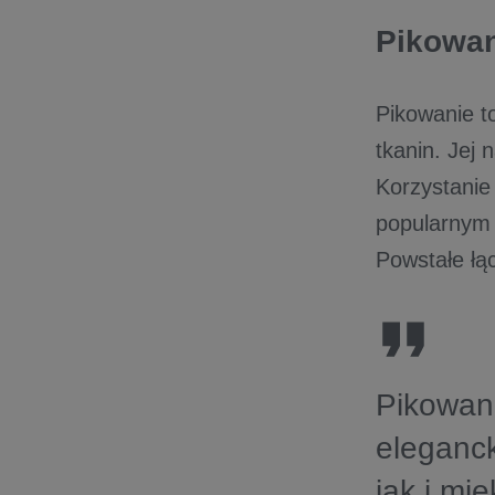
Pikowan
Pikowanie t
tkanin. Jej 
Korzystanie
popularnym 
Powstałe łą
Pikowan
eleganc
jak i mi