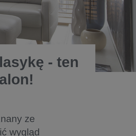
klasykę - ten
alon!
znany ze
ić wygląd