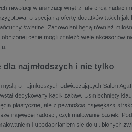
ch rewolucji w aranżacji wnętrz, ale chcą nadać im
przygotowano specjalną ofertę dodatków takich jak 
 łańcuchy świetlne. Zadowoleni będą również miłoś
obniżonej cenie mogli znaleźć wiele akcesoriów n
mu.
 dla najmłodszych i nie tylko
z myślą o najmłodszych odwiedzających Salon Aga
owstał dedykowany kącik zabaw. Uśmiechnięty klau
ęcia plastyczne, ale z pewnością największą atrakc
sze najwięcej radości, czyli malowanie buziek. Pod
 malowaniem i upodabnianiem się do ulubionych zwi