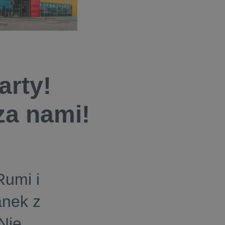
arty!
za nami!
umi i
anek z
Nie