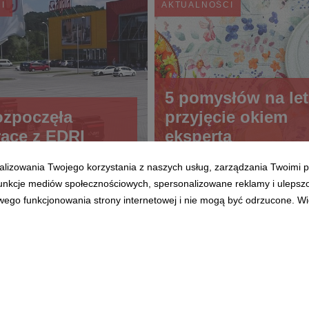
I
AKTUALNOŚCI
5 pomysłów na let
ozpoczęła
przyjęcie okiem
acę z EDRI
eksperta
alizowania Twojego korzystania z naszych usług, zarządzania Twoimi p
 funkcje mediów społecznościowych, spersonalizowane reklamy i ulepsz
wego funkcjonowania strony internetowej i nie mogą być odrzucone. Więc