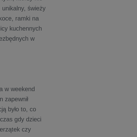
 unikalny, świeży
koce, ramki na
nicy kuchennych
iezbędnych w
ta w weekend
n zapewnił
ją było to, co
czas gdy dzieci
erzątek czy