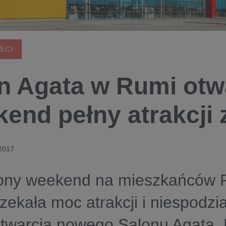
ŚCI
n Agata w Rumi otw
end pełny atrakcji 
 2017
ony weekend na mieszkańców R
czekała moc atrakcji i niespodzi
otwarcia nowego Salonu Agata. 