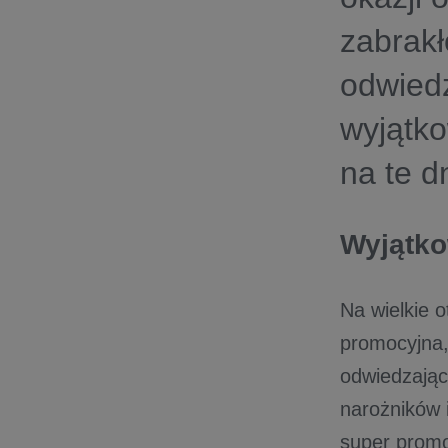
zabrak
odwiedz
wyjątko
na te dn
Wyjątko
Na wielkie 
promocyjna,
odwiedzając
narożników 
super promo