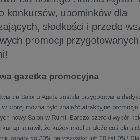
ło konkursów, upominków dla
ających, słodkości i przede ws
wych promocji przygotowanych 
i!
wa gazetka promocyjna
otwarcie Salonu Agata została przygotowana dedy
 w której można było znaleźć atrakcyjne promocje
ych nowy Salon w Rumi. Bardzo szeroki wybór kole
i kanap sprawił, że każdy mógł znaleźć coś dla sie
cji: rabaty do 30% na wszystko lub 30 rat 0%! Dla 