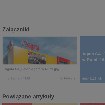
Załączniki
Agata SA_O
w Rumi_16.
Agata SA_Salon Agata w Rumi.jpg
grafika
|
9,67 MB
Pobierz
docx
|
119 KB
Powiązane artykuły