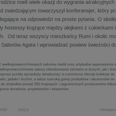
rodzice mieli wiele okazji do wygrania atrakcyjnyc
d zwiedzającym towarzyszył konferansjer, który p
legające na odpowiedzi na proste pytania. O słod
ły hostessy krążące między alejkami z cukierkami i
h. Od teraz wszyscy mieszkańcy Rumi i okolic mo
 Salonów Agata i wprowadzać powiew świeżości do
eć wielkopowierzchniowych salonów mebli oraz artykułów wyposażenia 
elkopowierzchniowe salony zlokalizowane zarówno w dużych, jak i śre
poprzez punkty sprzedaży detalicznej i e-commerce oferuje kolekcje do
ialni, jadalni i kuchni, a także szeroką gamę produktów i akcesoriów do
do artykułów ponad 250 krajowych i zagranicznych producentów kilku
grona doradców, projektantów i ekspertów.
Udostępni
PDF
DOCX