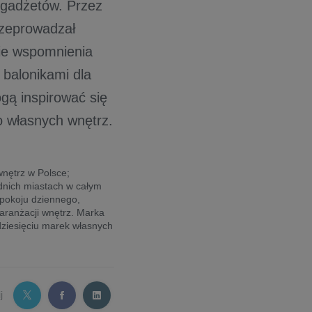
h gadżetów. Przez
rzeprowadzał
kie wspomnienia
 balonikami dla
gą inspirować się
 własnych wnętrz.
wnętrz w Polsce;
dnich miastach w całym
 pokoju dziennego,
 aranżacji wnętrz. Marka
dziesięciu marek własnych
j