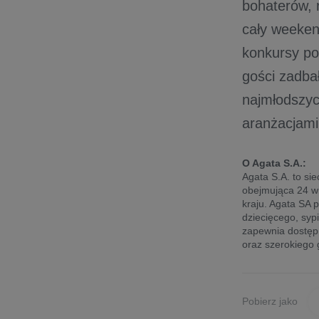
bohaterów, 
cały weeken
konkursy po
gości zadba
najmłodszyc
aranżacjami
O Agata S.A.:
Agata S.A. to si
obejmująca 24 wi
kraju. Agata SA 
dziecięcego, syp
zapewnia dostęp 
oraz szerokiego 
Pobierz jako