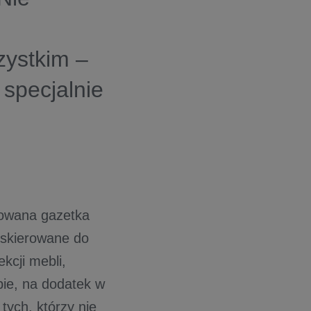
zystkim –
specjalnie
kowana gazetka
 skierowane do
kcji mebli,
bie, na dodatek w
tych, którzy nie