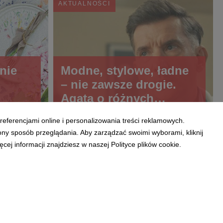
AKTUALNOŚCI
nie
Modne, stylowe, ładne
– nie zawsze drogie.
Agata o różnych
kategoriach cenowych
referencjami online i personalizowania treści reklamowych.
produktów w nowej
ony sposób przeglądania. Aby zarządzać swoimi wyborami, kliknij
reklamie
ej informacji znajdziesz w naszej Polityce plików cookie.