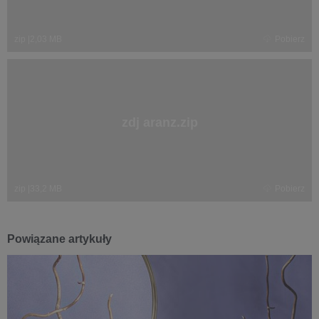
zip
|
2,03 MB
Pobierz
zdj aranz.zip
zip
|
33,2 MB
Pobierz
Powiązane artykuły