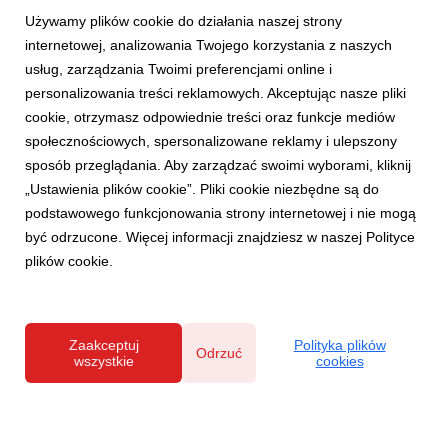
Używamy plików cookie do działania naszej strony
internetowej, analizowania Twojego korzystania z naszych
usług, zarządzania Twoimi preferencjami online i
personalizowania treści reklamowych. Akceptując nasze pliki
AKTUALNOŚCI
cookie, otrzymasz odpowiednie treści oraz funkcje mediów
Najmodniejsze wnętrza sezonu jesień-zima
społecznościowych, spersonalizowane reklamy i ulepszony
2022/2023. Eksperci Salonów Agata wybrali
sposób przeglądania. Aby zarządzać swoimi wyborami, kliknij
najciekawsze trendy
„Ustawienia plików cookie”. Pliki cookie niezbędne są do
12 września 2022
podstawowego funkcjonowania strony internetowej i nie mogą
Pomimo trwającej jeszcze końcówki lata, z nutką nostalgii
być odrzucone. Więcej informacji znajdziesz w naszej Polityce
myślimy już o nadchodzącej jesieni. Warto spojrzeć na to z
plików cookie.
innej strony i zwrócić uwagę na przyjemne aspekty długich,
pełnych domowego ciepła wieczorów. To właśnie wtedy mniej
czasu spędzamy na świeżym powietrzu, ...
Zaakceptuj
Polityka plików
Odrzuć
wszystkie
cookies
Polityka prywatności