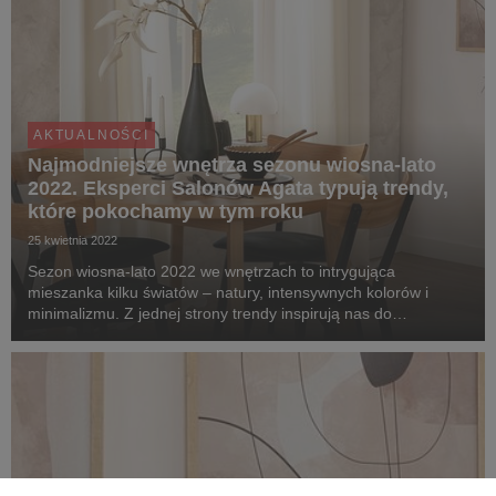
AKTUALNOŚCI
Najmodniejsze wnętrza sezonu wiosna-lato
2022. Eksperci Salonów Agata typują trendy,
które pokochamy w tym roku
25 kwietnia 2022
Sezon wiosna-lato 2022 we wnętrzach to intrygująca
mieszanka kilku światów – natury, intensywnych kolorów i
minimalizmu. Z jednej strony trendy inspirują nas do
zaaranżowania przestrzeni w relaksującym, stonowanym stylu,
aby za chwilę kusić energetyzującymi dodatkami. Co...