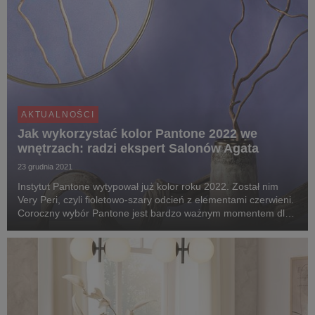
AKTUALNOŚCI
Jak wykorzystać kolor Pantone 2022 we
wnętrzach: radzi ekspert Salonów Agata
23 grudnia 2021
Instytut Pantone wytypował już kolor roku 2022. Został nim
Very Peri, czyli fioletowo-szary odcień z elementami czerwieni.
Coroczny wybór Pantone jest bardzo ważnym momentem dla
branży wnętrzarskiej, ponieważ zwycięski kolor nadaje ton
trendom obowiązującym w nadchodzący...