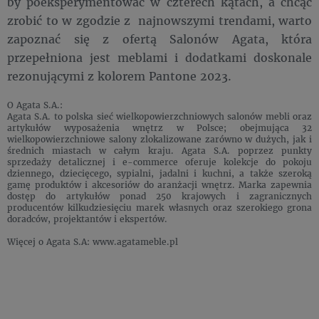
by poeksperymentować w czterech kątach, a chcąc
zrobić to w zgodzie z najnowszymi trendami, warto
zapoznać się z ofertą Salonów Agata, która
przepełniona jest meblami i dodatkami doskonale
rezonującymi z kolorem Pantone 2023.
O Agata S.A.:
Agata S.A. to polska sieć wielkopowierzchniowych salonów mebli oraz
artykułów wyposażenia wnętrz w Polsce; obejmująca 32
wielkopowierzchniowe salony zlokalizowane zarówno w dużych, jak i
średnich miastach w całym kraju. Agata S.A. poprzez punkty
sprzedaży detalicznej i e-commerce oferuje kolekcje do pokoju
dziennego, dziecięcego, sypialni, jadalni i kuchni, a także szeroką
gamę produktów i akcesoriów do aranżacji wnętrz. Marka zapewnia
dostęp do artykułów ponad 250 krajowych i zagranicznych
producentów kilkudziesięciu marek własnych oraz szerokiego grona
doradców, projektantów i ekspertów.
Więcej o Agata S.A: www.agatameble.pl