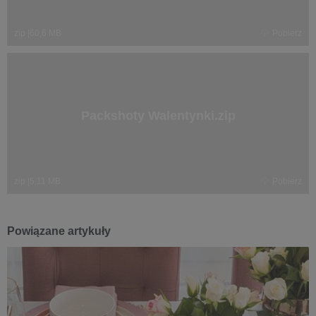
zip
|
60,6 MB
Pobierz
Packshoty Walentynki.zip
zip
|
5,11 MB
Pobierz
Powiązane artykuły