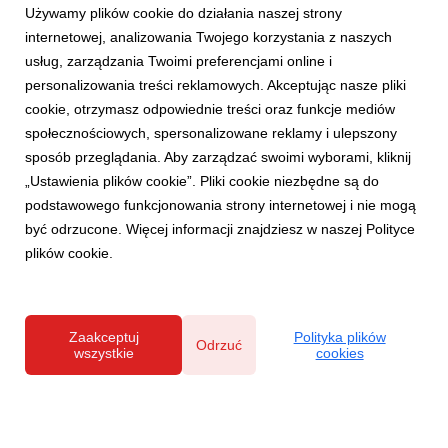
Używamy plików cookie do działania naszej strony
internetowej, analizowania Twojego korzystania z naszych
usług, zarządzania Twoimi preferencjami online i
personalizowania treści reklamowych. Akceptując nasze pliki
cookie, otrzymasz odpowiednie treści oraz funkcje mediów
AKTUALNOŚCI
społecznościowych, spersonalizowane reklamy i ulepszony
Pomysły na walentynkowe prezenty dla
sposób przeglądania. Aby zarządzać swoimi wyborami, kliknij
miłośników designu
„Ustawienia plików cookie”. Pliki cookie niezbędne są do
3 lutego 2022
podstawowego funkcjonowania strony internetowej i nie mogą
Wręczanie prezentów to jeden z pięciu języków miłości.
być odrzucone. Więcej informacji znajdziesz w naszej Polityce
Ukochanej osobie warto wręczyć coś, co odpowiada jej
plików cookie.
zainteresowaniom czy hobby lub jest jej na tę chwilę potrzebne
– na przykład do urządzenia mieszkania. Eksperci Salonów
Agata przychodzą z propozycjami praktycznyc...
Zaakceptuj
Polityka plików
Odrzuć
wszystkie
cookies
Polityka prywatności