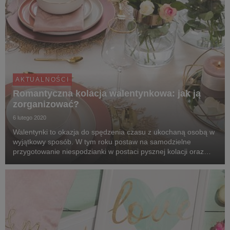
AKTUALNOŚCI
Romantyczna kolacja walentynkowa: jak ją
zorganizować?
6 lutego 2020
Walentynki to okazja do spędzenia czasu z ukochaną osobą w
wyjątkowy sposób. W tym roku postaw na samodzielne
przygotowanie niespodzianki w postaci pysznej kolacji oraz
uroczych aranżacji wnętrza. Przekonaj się, że to wspólne
chwile i mile spędzony wieczór mają największ...