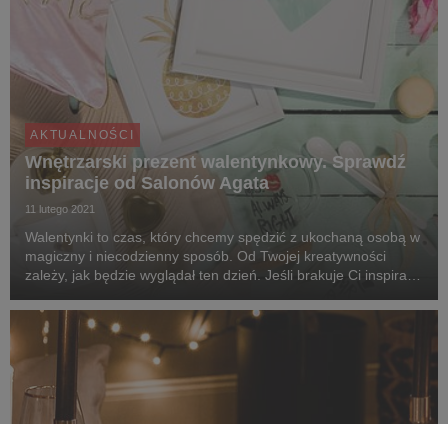
AKTUALNOŚCI
Wnętrzarski prezent walentynkowy. Sprawdź
inspiracje od Salonów Agata
11 lutego 2021
Walentynki to czas, który chcemy spędzić z ukochaną osobą w
magiczny i niecodzienny sposób. Od Twojej kreatywności
zależy, jak będzie wyglądał ten dzień. Jeśli brakuje Ci inspiracji
na prezent, postaw na praktyczny i funkcjonalny dodatek do
aranżacji wnętrza, który przez...