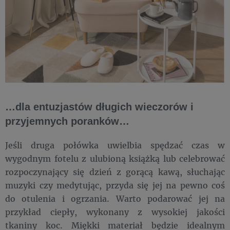
…dla entuzjastów długich wieczorów i
przyjemnych poranków…
Jeśli druga połówka uwielbia spędzać czas w
wygodnym fotelu z ulubioną książką lub celebrować
rozpoczynający się dzień z gorącą kawą, słuchając
muzyki czy medytując, przyda się jej na pewno coś
do otulenia i ogrzania. Warto podarować jej na
przykład ciepły, wykonany z wysokiej jakości
tkaniny koc. Miękki materiał będzie idealnym