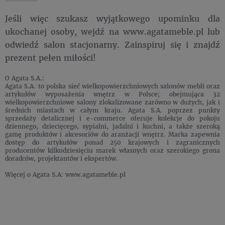
Jeśli więc szukasz wyjątkowego upominku dla
ukochanej osoby, wejdź na www.agatameble.pl lub
odwiedź salon stacjonarny. Zainspiruj się i znajdź
prezent pełen miłości!
O Agata S.A.:
Agata S.A. to polska sieć wielkopowierzchniowych salonów mebli oraz
artykułów wyposażenia wnętrz w Polsce; obejmująca 32
wielkopowierzchniowe salony zlokalizowane zarówno w dużych, jak i
średnich miastach w całym kraju. Agata S.A. poprzez punkty
sprzedaży detalicznej i e-commerce oferuje kolekcje do pokoju
dziennego, dziecięcego, sypialni, jadalni i kuchni, a także szeroką
gamę produktów i akcesoriów do aranżacji wnętrz. Marka zapewnia
dostęp do artykułów ponad 250 krajowych i zagranicznych
producentów kilkudziesięciu marek własnych oraz szerokiego grona
doradców, projektantów i ekspertów.
Więcej o Agata S.A: www.agatameble.pl