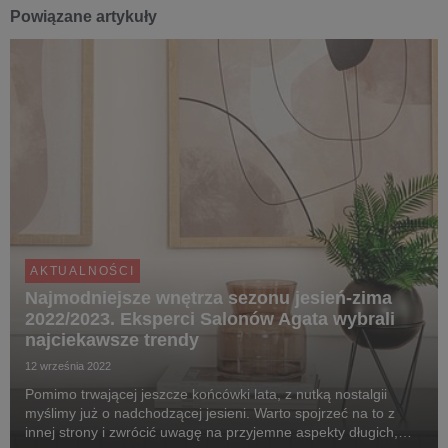
Powiązane artykuły
AKTUALNOŚCI
Najmodniejsze wnętrza sezonu jesień-zima
2022/2023. Eksperci Salonów Agata wybrali
najciekawsze trendy
12 września 2022
Pomimo trwającej jeszcze końcówki lata, z nutką nostalgii
myślimy już o nadchodzącej jesieni. Warto spojrzeć na to z
innej strony i zwrócić uwagę na przyjemne aspekty długich,