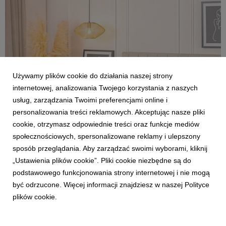
kolejnych dwanaście miesięcy będą zachwycać nas, do...
Używamy plików cookie do działania naszej strony
internetowej, analizowania Twojego korzystania z naszych
usług, zarządzania Twoimi preferencjami online i
personalizowania treści reklamowych. Akceptując nasze pliki
cookie, otrzymasz odpowiednie treści oraz funkcje mediów
AKTUALNOŚCI
społecznościowych, spersonalizowane reklamy i ulepszony
Jak zaaranżować małą sypialnię? Trzy
sposób przeglądania. Aby zarządzać swoimi wyborami, kliknij
kluczowe wskazówki
„Ustawienia plików cookie”. Pliki cookie niezbędne są do
23 lutego 2023
podstawowego funkcjonowania strony internetowej i nie mogą
Niewielki metraż może być aranżacyjnym wyzwaniem,
być odrzucone. Więcej informacji znajdziesz w naszej Polityce
szczególnie jeśli w planach mamy urządzenie sypialni. Jak
plików cookie.
wybrać wygodne i funkcjonalne łóżko tak, by nie zdominowało
całej przestrzeni? Jakie kolory dobrać, by optycznie
powiększyć pokój? Eksperci Salonów Agata przygotow...