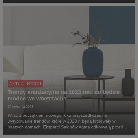
pełnych domowego ciepła wieczorów. To właśnie wtedy mniej
czasu spędzamy na świeżym powietrzu, ...
AKTUALNOŚCI
Trendy aranżacyjne na 2023 rok: co będzie
modne we wnętrzach?
10 stycznia 2023
Wraz z początkiem nowego roku przyszedł czas na
wytypowanie trendów, które w 2023 r. będą królowały w
naszych domach. Eksperci Salonów Agata odkrywają przed
nami wiele zaskakujących, inspirujących aranżacji, które przez