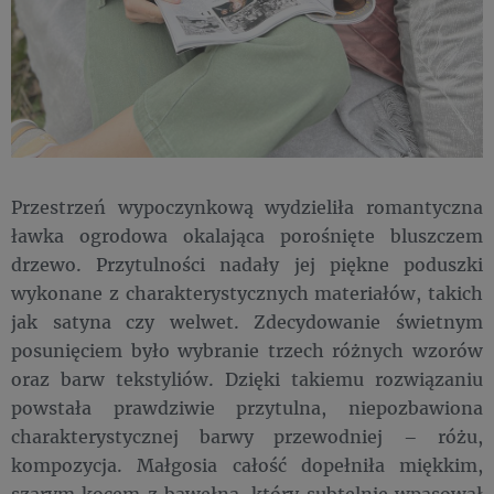
Przestrzeń wypoczynkową wydzieliła romantyczna
ławka ogrodowa okalająca porośnięte bluszczem
drzewo. Przytulności nadały jej piękne poduszki
wykonane z charakterystycznych materiałów, takich
jak satyna czy welwet. Zdecydowanie świetnym
posunięciem było wybranie trzech różnych wzorów
oraz barw tekstyliów. Dzięki takiemu rozwiązaniu
powstała prawdziwie przytulna, niepozbawiona
charakterystycznej barwy przewodniej – różu,
kompozycja. Małgosia całość dopełniła miękkim,
szarym kocem z bawełną, który subtelnie wpasował