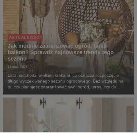
AKTUALNOŚCI
Jak modnie zaaranżować ogród, taras i
balkon? Sprawdź najnowsze trendy tego
sezonu
13 maja 2021
Lato nadchodzi wielkimi krokami, co oznacza rozpoczęcie
długo wyczekiwanego sezonu ogrodowego. Bez względu na
to, czy planujesz zaaranżować swój ogród, taras, czy do
dyspozycji masz balkon, pamiętaj o wyborze wygodnych mebli
i stylowych dekoracji, które umilą Ci czas. O ...