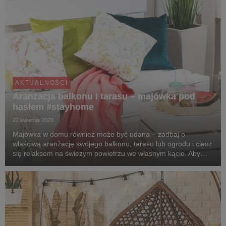
AKTUALNOŚCI
Aranżacja balkonu i tarasu – majówka pod
hasłem #stayhome
22 kwietnia 2020
Majówka w domu również może być udana – zadbaj o
właściwą aranżację swojego balkonu, tarasu lub ogrodu i ciesz
się relaksem na świeżym powietrzu we własnym kącie. Aby
przestrzeń była klimatyczna i sprzyjała odpoczynkowi, wyposaż
ją w praktyczne i stylowe akcesoria oraz d...