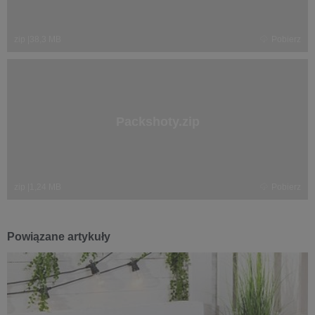
zip
|
38,3 MB
Pobierz
Packshoty.zip
zip
|
1,24 MB
Pobierz
Powiązane artykuły