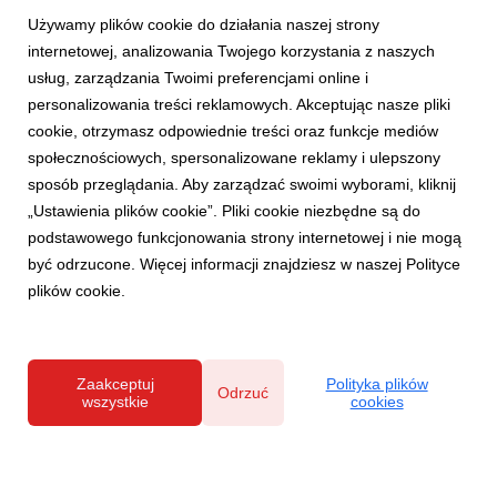
Używamy plików cookie do działania naszej strony
internetowej, analizowania Twojego korzystania z naszych
usług, zarządzania Twoimi preferencjami online i
personalizowania treści reklamowych. Akceptując nasze pliki
AKTUALNOŚCI
cookie, otrzymasz odpowiednie treści oraz funkcje mediów
Najmodniejsze wnętrza sezonu wiosna-lato
społecznościowych, spersonalizowane reklamy i ulepszony
2022. Eksperci Salonów Agata typują trendy,
sposób przeglądania. Aby zarządzać swoimi wyborami, kliknij
które pokochamy w tym roku
„Ustawienia plików cookie”. Pliki cookie niezbędne są do
25 kwietnia 2022
podstawowego funkcjonowania strony internetowej i nie mogą
Sezon wiosna-lato 2022 we wnętrzach to intrygująca
być odrzucone. Więcej informacji znajdziesz w naszej Polityce
mieszanka kilku światów – natury, intensywnych kolorów i
plików cookie.
minimalizmu. Z jednej strony trendy inspirują nas do
zaaranżowania przestrzeni w relaksującym, stonowanym stylu,
aby za chwilę kusić energetyzującymi dodatkami. Co...
Zaakceptuj
Polityka plików
Odrzuć
wszystkie
cookies
Polityka prywatności