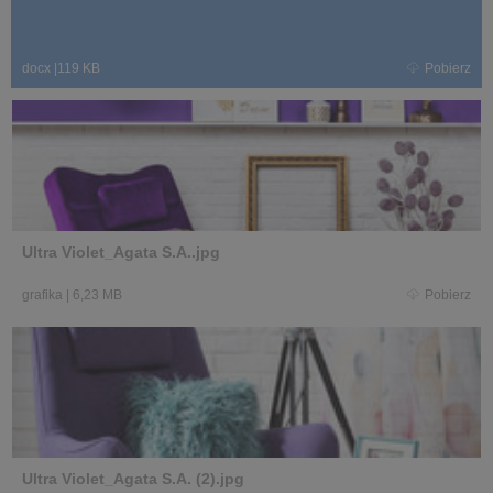
docx
|
119 KB
Pobierz
Ultra Violet_Agata S.A..jpg
grafika
|
6,23 MB
Pobierz
Ultra Violet_Agata S.A. (2).jpg