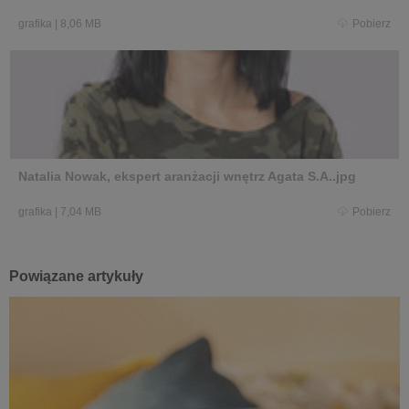
grafika
|
8,06 MB
Pobierz
Natalia Nowak, ekspert aranżacji wnętrz Agata S.A..jpg
grafika
|
7,04 MB
Pobierz
Powiązane artykuły