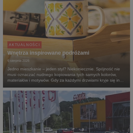
AKTUALNOŚCI
Wnętrza inspirowane podróżami
6 sierpnia 2026
Jedno mieszkanie – jeden styl? Niekoniecznie. Spójność nie
musi oznaczać nudnego kopiowania tych samych kolorów,
materiałów i motywów. Gdy za każdymi drzwiami kryje się inny
klimat, przechodzenie z pokoju do pokoju przypomina podróż
po różnych zakątkach świata. Zgodnie z...