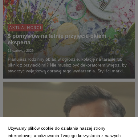
AKTUALNOŚCI
5 pomysłów na letnie przyjęcie okiem
eksperta
18 czerwca 2026
Planujesz rodzinny obiad w ogrodzie, kolację na tarasie lub
piknik z przyjaciółmi? Nie musisz być dekoratorem wnętrz, by
stworzyć wyjątkową oprawę tego wydarzenia. Styliści marki
Agata dzielą się pięcioma pomysłami na aranżacje, które
zmienią zwykłe spotkanie na świeżym ...
Używamy plików cookie do działania naszej strony
internetowej, analizowania Twojego korzystania z naszych