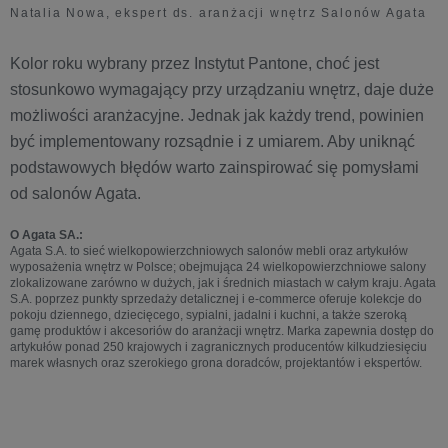
Natalia Nowa, ekspert ds. aranżacji wnętrz Salonów Agata
Kolor roku wybrany przez Instytut Pantone, choć jest
stosunkowo wymagający przy urządzaniu wnętrz, daje duże
możliwości aranżacyjne. Jednak jak każdy trend, powinien
być implementowany rozsądnie i z umiarem. Aby uniknąć
podstawowych błędów warto zainspirować się pomysłami
od salonów Agata.
O Agata SA.:
Agata S.A. to sieć wielkopowierzchniowych salonów mebli oraz artykułów
wyposażenia wnętrz w Polsce; obejmująca 24 wielkopowierzchniowe salony
zlokalizowane zarówno w dużych, jak i średnich miastach w całym kraju. Agata
S.A. poprzez punkty sprzedaży detalicznej i e-commerce oferuje kolekcje do
pokoju dziennego, dziecięcego, sypialni, jadalni i kuchni, a także szeroką
gamę produktów i akcesoriów do aranżacji wnętrz. Marka zapewnia dostęp do
artykułów ponad 250 krajowych i zagranicznych producentów kilkudziesięciu
marek własnych oraz szerokiego grona doradców, projektantów i ekspertów.