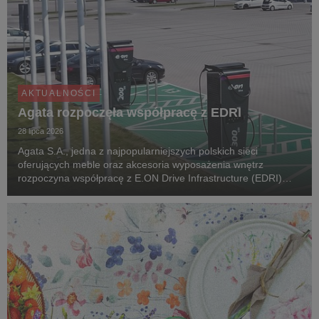
AKTUALNOŚCI
Agata rozpoczęła współpracę z EDRI
28 lipca 2026
Agata S.A., jedna z najpopularniejszych polskich sieci
oferujących meble oraz akcesoria wyposażenia wnętrz
rozpoczyna współpracę z E.ON Drive Infrastructure (EDRI)
Poland – operatorem ogólnodostępnej infrastruktury ładowania
pojazdów elektrycznych. Jeszcze w tym roku, pr...