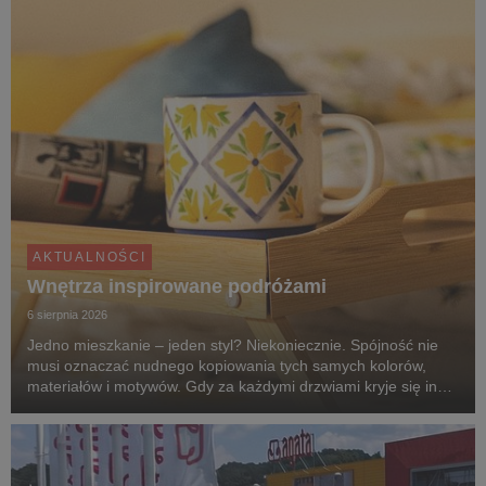
AKTUALNOŚCI
Wnętrza inspirowane podróżami
6 sierpnia 2026
Jedno mieszkanie – jeden styl? Niekoniecznie. Spójność nie
musi oznaczać nudnego kopiowania tych samych kolorów,
materiałów i motywów. Gdy za każdymi drzwiami kryje się inny
klimat, przechodzenie z pokoju do pokoju przypomina podróż
po różnych zakątkach świata. Zgodnie z...