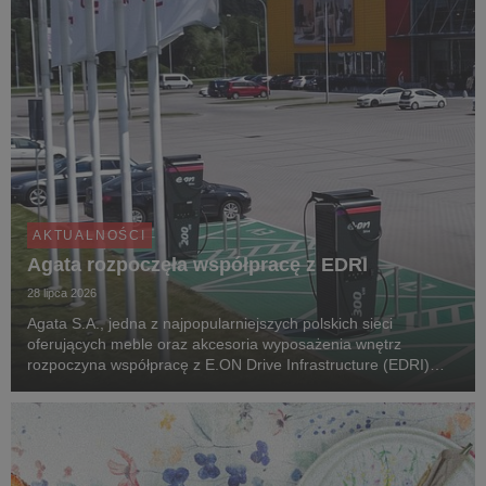
AKTUALNOŚCI
Agata rozpoczęła współpracę z EDRI
28 lipca 2026
Agata S.A., jedna z najpopularniejszych polskich sieci
oferujących meble oraz akcesoria wyposażenia wnętrz
rozpoczyna współpracę z E.ON Drive Infrastructure (EDRI)
Poland – operatorem ogólnodostępnej infrastruktury ładowania
pojazdów elektrycznych. Jeszcze w tym roku, pr...