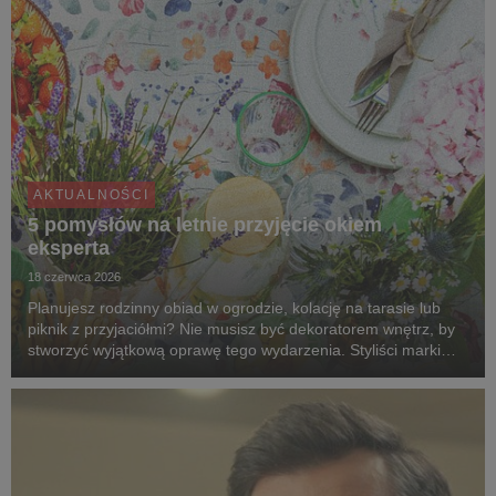
AKTUALNOŚCI
5 pomysłów na letnie przyjęcie okiem
eksperta
18 czerwca 2026
Planujesz rodzinny obiad w ogrodzie, kolację na tarasie lub
piknik z przyjaciółmi? Nie musisz być dekoratorem wnętrz, by
stworzyć wyjątkową oprawę tego wydarzenia. Styliści marki
Agata dzielą się pięcioma pomysłami na aranżacje, które
zmienią zwykłe spotkanie na świeżym ...