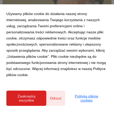
Używamy plików cookie do działania naszej strony
internetowej, analizowania Twojego korzystania z naszych
usług, zarządzania Twoimi preferencjami online i
personalizowania treści reklamowych. Akceptując nasze pliki
AKTUALNOŚCI
cookie, otrzymasz odpowiednie treści oraz funkcje mediów
Modne, stylowe, ładne – nie zawsze drogie.
społecznościowych, spersonalizowane reklamy i ulepszony
Agata o różnych kategoriach cenowych
sposób przeglądania. Aby zarządzać swoimi wyborami, kliknij
produktów w nowej reklamie
„Ustawienia plików cookie”. Pliki cookie niezbędne są do
12 czerwca 2026
podstawowego funkcjonowania strony internetowej i nie mogą
Percepcja wysokiej ceny nie zawsze jest zgodna z
być odrzucone. Więcej informacji znajdziesz w naszej Polityce
rzeczywistością – szczególnie jeśli mowa o wystroju wnętrz. Do
plików cookie.
tej znanej z życia sytuacji odwołuje się w najnowszej reklamie
telewizyjnej marka Agata, pokazując, że w sklepach tej sieci
klienci mogą znaleźć meble w różnyc...
Zaakceptuj
Polityka plików
Odrzuć
wszystkie
cookies
Polityka prywatności