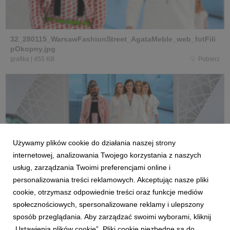
32_280115_WarsawFashionStreet_AgataMeble_web_fotFili
pOkopny.jpg
grafika
|
455 KB
Pobierz
Używamy plików cookie do działania naszej strony
33_280115_WarsawFashionStreet_AgataMeble_web_fotFili
pOkopny.jpg
internetowej, analizowania Twojego korzystania z naszych
grafika
|
476 KB
Pobierz
usług, zarządzania Twoimi preferencjami online i
personalizowania treści reklamowych. Akceptując nasze pliki
cookie, otrzymasz odpowiednie treści oraz funkcje mediów
społecznościowych, spersonalizowane reklamy i ulepszony
sposób przeglądania. Aby zarządzać swoimi wyborami, kliknij
„Ustawienia plików cookie”. Pliki cookie niezbędne są do