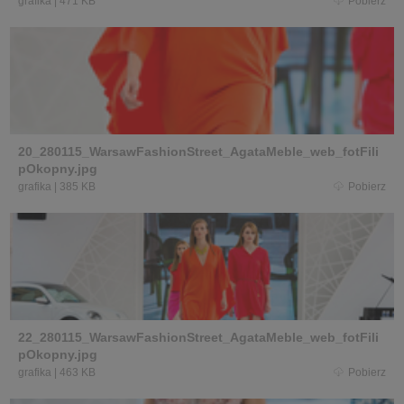
grafika
|
471 KB
Pobierz
20_280115_WarsawFashionStreet_AgataMeble_web_fotFili
pOkopny.jpg
grafika
|
385 KB
Pobierz
22_280115_WarsawFashionStreet_AgataMeble_web_fotFili
pOkopny.jpg
grafika
|
463 KB
Pobierz