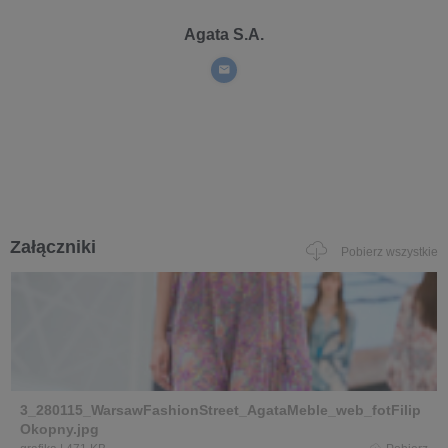
Agata S.A.
Załączniki
Pobierz wszystkie
3_280115_WarsawFashionStreet_AgataMeble_web_fotFilip
Okopny.jpg