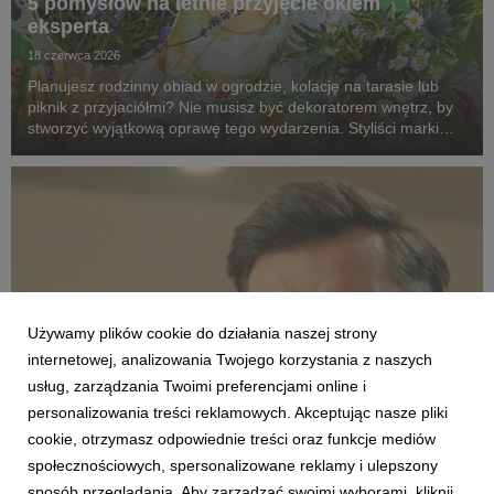
5 pomysłów na letnie przyjęcie okiem
eksperta
18 czerwca 2026
Planujesz rodzinny obiad w ogrodzie, kolację na tarasie lub
piknik z przyjaciółmi? Nie musisz być dekoratorem wnętrz, by
stworzyć wyjątkową oprawę tego wydarzenia. Styliści marki
Agata dzielą się pięcioma pomysłami na aranżacje, które
zmienią zwykłe spotkanie na świeżym ...
Używamy plików cookie do działania naszej strony
internetowej, analizowania Twojego korzystania z naszych
usług, zarządzania Twoimi preferencjami online i
personalizowania treści reklamowych. Akceptując nasze pliki
AKTUALNOŚCI
cookie, otrzymasz odpowiednie treści oraz funkcje mediów
Modne, stylowe, ładne – nie zawsze drogie.
społecznościowych, spersonalizowane reklamy i ulepszony
Agata o różnych kategoriach cenowych
sposób przeglądania. Aby zarządzać swoimi wyborami, kliknij