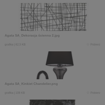
Agata SA_Dekoracja ścienna 2.jpg
grafika
|
82,5 KB
Pobierz
Agata SA_Kinkiet Chandelier.png
grafika
|
108 KB
Pobierz