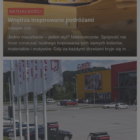
AKTUALNOŚCI
Wnętrza inspirowane podróżami
6 sierpnia 2026
Jedno mieszkanie – jeden styl? Niekoniecznie. Spójność nie
musi oznaczać nudnego kopiowania tych samych kolorów,
materiałów i motywów. Gdy za każdymi drzwiami kryje się inny
klimat, przechodzenie z pokoju do pokoju przypomina podróż
po różnych zakątkach świata. Zgodnie z...