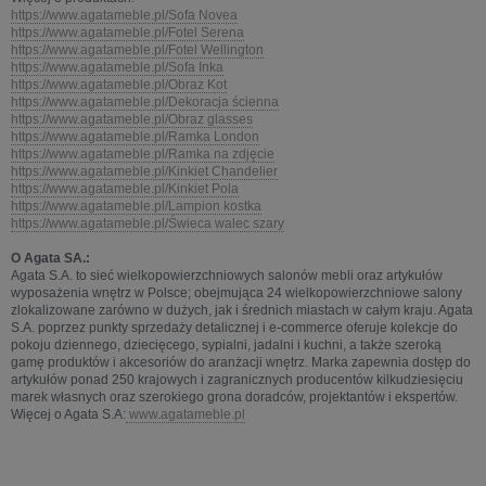
https://www.agatameble.pl/Sofa Novea
https://www.agatameble.pl/Fotel Serena
https://www.agatameble.pl/Fotel Wellington
https://www.agatameble.pl/Sofa Inka
https://www.agatameble.pl/Obraz Kot
https://www.agatameble.pl/Dekoracja ścienna
https://www.agatameble.pl/Obraz glasses
https://www.agatameble.pl/Ramka London
https://www.agatameble.pl/Ramka na zdjęcie
https://www.agatameble.pl/Kinkiet Chandelier
https://www.agatameble.pl/Kinkiet Pola
https://www.agatameble.pl/Lampion kostka
https://www.agatameble.pl/Świeca walec szary
O Agata SA.:
Agata S.A. to sieć wielkopowierzchniowych salonów mebli oraz artykułów
wyposażenia wnętrz w Polsce; obejmująca 24 wielkopowierzchniowe salony
zlokalizowane zarówno w dużych, jak i średnich miastach w całym kraju. Agata
S.A. poprzez punkty sprzedaży detalicznej i e-commerce oferuje kolekcje do
pokoju dziennego, dziecięcego, sypialni, jadalni i kuchni, a także szeroką
gamę produktów i akcesoriów do aranżacji wnętrz. Marka zapewnia dostęp do
artykułów ponad 250 krajowych i zagranicznych producentów kilkudziesięciu
marek własnych oraz szerokiego grona doradców, projektantów i ekspertów.
Więcej o Agata S.A:
www.agatameble.pl