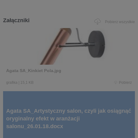
Załączniki
Pobierz wszystkie
Agata SA_Kinkiet Pola.jpg
grafika
|
15,1 KB
Pobierz
Agata SA_Artystyczny salon, czyli jak osiągnąć
oryginalny efekt w aranżacji
salonu_26.01.18.docx