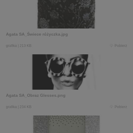
Agata SA_Świece różyczka.jpg
grafika
|
213 KB
Pobierz
Agata SA_Obraz Glesses.png
grafika
|
234 KB
Pobierz