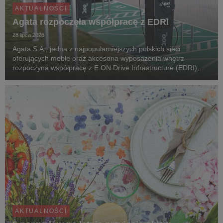
AKTUALNOŚCI
Agata rozpoczęła współpracę z EDRI
28 lipca 2026
Agata S.A., jedna z najpopularniejszych polskich sieci
oferujących meble oraz akcesoria wyposażenia wnętrz
rozpoczyna współpracę z E.ON Drive Infrastructure (EDRI)
Poland – operatorem ogólnodostępnej infrastruktury ładowania
pojazdów elektrycznych. Jeszcze w tym roku, pr...
AKTUALNOŚCI