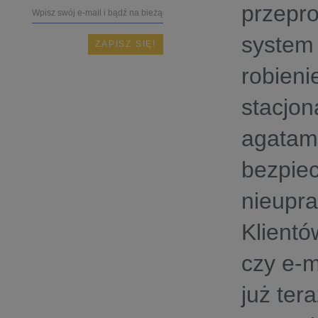
przepr
system 
robien
stacjon
agatame
bezpie
nieupr
Klientó
czy e-m
już ter