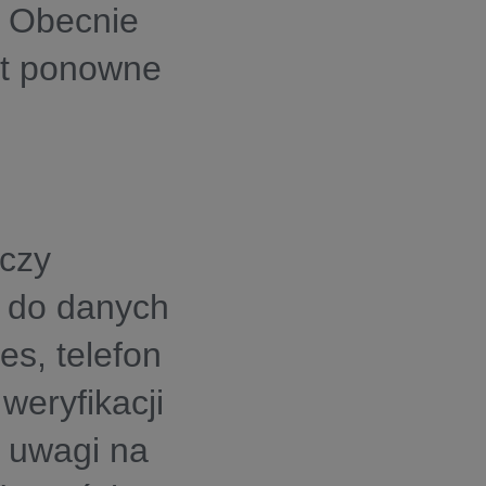
. Obecnie
st ponowne
 czy
p do danych
es, telefon
 weryfikacji
e uwagi na