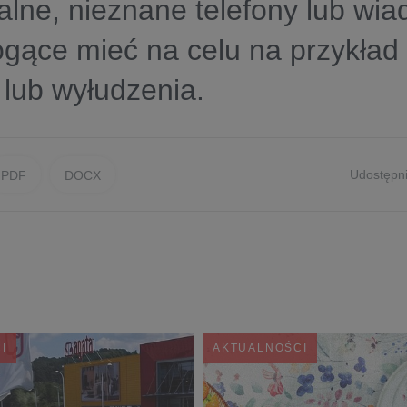
alne, nieznane telefony lub wi
gące mieć na celu na przykład
lub wyłudzenia.
Udostępni
PDF
DOCX
I
AKTUALNOŚCI