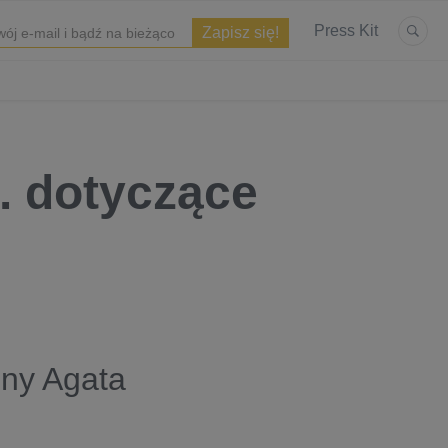
Press Kit
. dotyczące
zny Agata