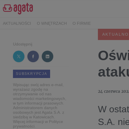
AKTUALNOŚCI
O WNĘTRZACH
O FIRMIE
AKTUALNO
Udostępnij
Oświ
atak
SUBSKRYPCJA
Wpisując swój adres e-mail,
wyrażasz zgodę na
24 czerwca 202
otrzymywanie od nas
wiadomości marketingowych,
w tym informacji prasowych.
W ostat
Administratorem danych
osobowych jest Agata S.A. z
siedzibą w Katowicach.
S.A. ni
Więcej informacji w Polityce
prywatności.