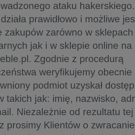
owadzonego ataku hakerskiego
działa prawidłowo i możliwe je
ie zakupów zarówno w sklepach
arnych jak i w sklepie online na
ble.pl. Zgodnie z procedurą
czeństwa weryfikujemy obecnie
awniony podmiot uzyskał dostę
w takich jak: imię, nazwisko, adr
ail. Niezależnie od rezultatu tej
az prosimy Klientów o zwracani