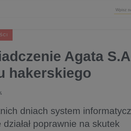
ŚCI
adczenie Agata S.A
u hakerskiego
4
nich dniach system informatyc
e działał poprawnie na skutek