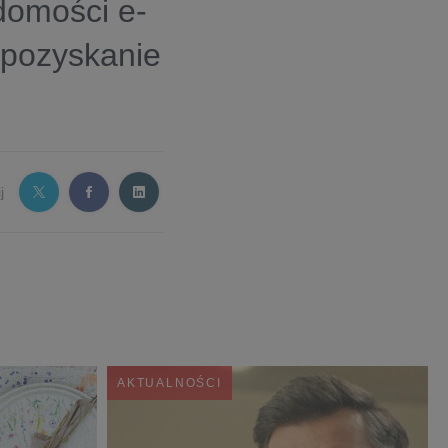
adomości e-
 pozyskanie
j
AKTUALNOŚCI