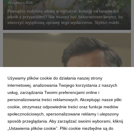
18 czerwca 2026
Planujesz rodzinny obiad w ogrodzie, kolację na tarasie lub
piknik z przyjaciółmi? Nie musisz być dekoratorem wnętrz, by
stworzyć wyjątkową oprawę tego wydarzenia. Styliści marki
Agata dzielą się pięcioma pomysłami na aranżacje, które
zmienią zwykłe spotkanie na świeżym ...
Używamy plików cookie do działania naszej strony
internetowej, analizowania Twojego korzystania z naszych
usług, zarządzania Twoimi preferencjami online i
personalizowania treści reklamowych. Akceptując nasze pliki
AKTUALNOŚCI
cookie, otrzymasz odpowiednie treści oraz funkcje mediów
Modne, stylowe, ładne – nie zawsze drogie.
społecznościowych, spersonalizowane reklamy i ulepszony
Agata o różnych kategoriach cenowych
sposób przeglądania. Aby zarządzać swoimi wyborami, kliknij
produktów w nowej reklamie
„Ustawienia plików cookie”. Pliki cookie niezbędne są do
12 czerwca 2026