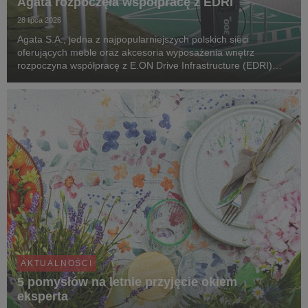
Agata rozpoczęła współpracę z EDRI
28 lipca 2026
Agata S.A., jedna z najpopularniejszych polskich sieci
oferujących meble oraz akcesoria wyposażenia wnętrz
rozpoczyna współpracę z E.ON Drive Infrastructure (EDRI)
Poland – operatorem ogólnodostępnej infrastruktury ładowania
pojazdów elektrycznych. Jeszcze w tym roku, pr...
AKTUALNOŚCI
5 pomysłów na letnie przyjęcie okiem
eksperta