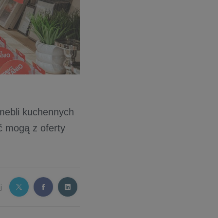
 mebli kuchennych
ć mogą z oferty
j