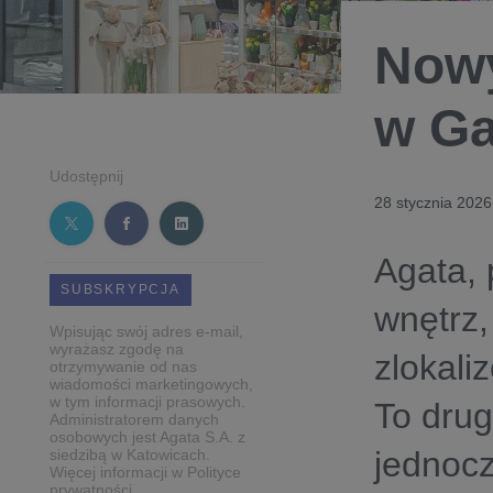
Nowy
w Ga
Udostępnij
28 stycznia 2026
Agata, 
SUBSKRYPCJA
wnętrz,
Wpisując swój adres e-mail,
wyrażasz zgodę na
zlokali
otrzymywanie od nas
wiadomości marketingowych,
w tym informacji prasowych.
To drug
Administratorem danych
osobowych jest Agata S.A. z
jednocz
siedzibą w Katowicach.
Więcej informacji w Polityce
prywatności.