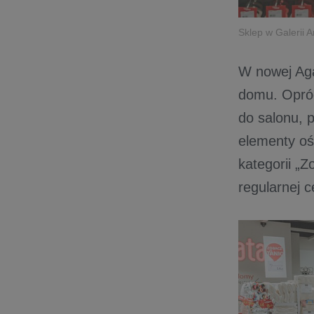
Sklep w Galerii
W nowej Aga
domu. Opróc
do salonu, p
elementy oś
kategorii „
regularnej c