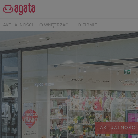
AKTUALNOŚCI
O WNĘTRZACH
O FIRMIE
AKTUALNOŚCI