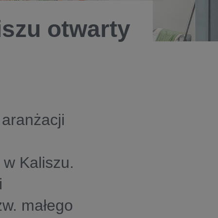
iszu otwarty
 aranżacji
 w Kaliszu.
i
zw. małego