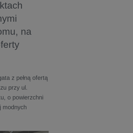
ektach
nymi
domu, na
ferty
ata z pełną ofertą
zu przy ul.
tu, o powierzchni
ój modnych