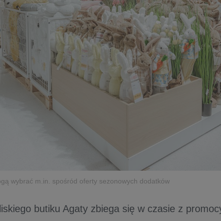
ogą wybrać m.in. spośród oferty sezonowych dodatków
liskiego butiku Agaty zbiega się w czasie z promoc