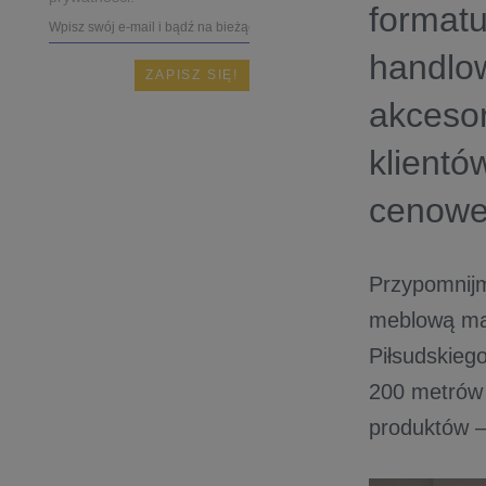
formatu
handlo
akcesor
klientó
cenowe
Przypomnijm
meblową mar
Piłsudskiego
200 metrów 
produktów –