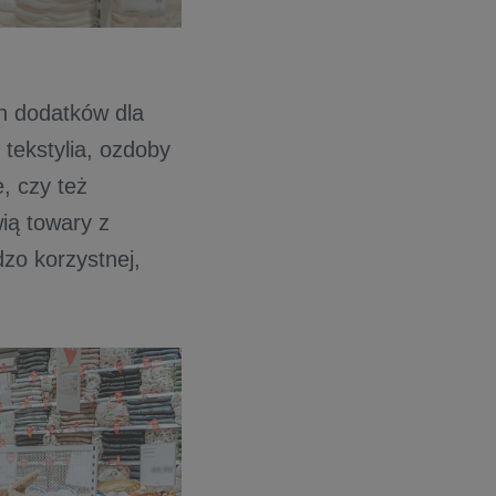
h dodatków dla
tekstylia, ozdoby
, czy też
ią towary z
zo korzystnej,