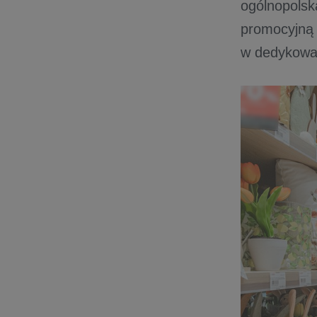
ogólnopolsk
promocyjną 
w dedykowan