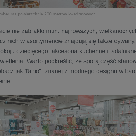
 Amber ma powierzchnię 200 metrów kwadratowych
cie nie zabrakło m.in. najnowszych, wielkanocnyc
z nich w asortymencie znajdują się także dywany, 
okoju dziecięcego, akcesoria kuchenne i jadalniane
wietlenia. Warto podkreślić, że sporą część stanow
Zobacz jak Tanio”, znanej z modnego designu w bard
enie.