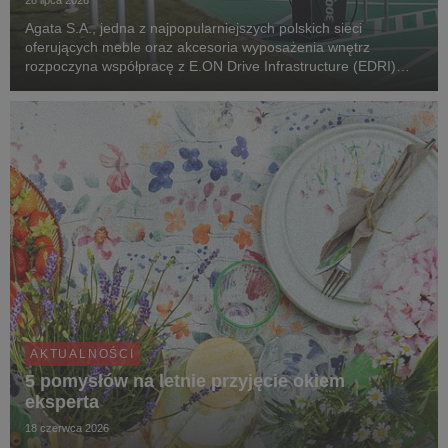
28 lipca 2026
Agata S.A., jedna z najpopularniejszych polskich sieci
oferujących meble oraz akcesoria wyposażenia wnętrz
rozpoczyna współpracę z E.ON Drive Infrastructure (EDRI)
Poland – operatorem ogólnodostępnej infrastruktury ładowania
pojazdów elektrycznych. Jeszcze w tym roku, pr...
AKTUALNOŚCI
5 pomysłów na letnie przyjęcie okiem
eksperta
18 czerwca 2026