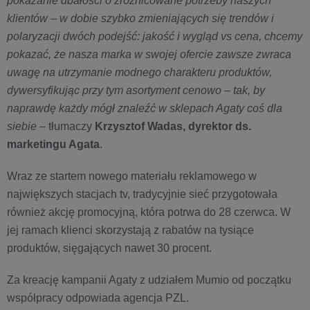
pokazanie dbałości o zróżnicowane potrzeby naszych
klientów – w dobie szybko zmieniających się trendów i
polaryzacji dwóch podejść: jakość i wygląd vs cena, chcemy
pokazać, że nasza marka w swojej ofercie zawsze zwraca
uwagę na utrzymanie modnego charakteru produktów,
dywersyfikując przy tym asortyment cenowo – tak, by
naprawdę każdy mógł znaleźć w sklepach Agaty coś dla
siebie
– tłumaczy
Krzysztof Wadas, dyrektor ds.
marketingu Agata
.
Wraz ze startem nowego materiału reklamowego w
największych stacjach tv, tradycyjnie sieć przygotowała
również akcję promocyjną, która potrwa do 28 czerwca. W
jej ramach klienci skorzystają z rabatów na tysiące
produktów, sięgających nawet 30 procent.
Za kreację kampanii Agaty z udziałem Mumio od początku
współpracy odpowiada agencja PZL.