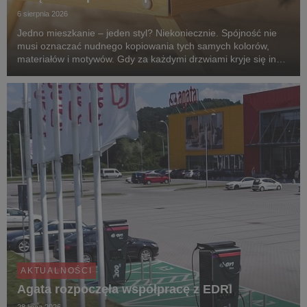
6 sierpnia 2026
Jedno mieszkanie – jeden styl? Niekoniecznie. Spójność nie
musi oznaczać nudnego kopiowania tych samych kolorów,
materiałów i motywów. Gdy za każdymi drzwiami kryje się inny
klimat, przechodzenie z pokoju do pokoju przypomina podróż
po różnych zakątkach świata. Zgodnie z...
AKTUALNOŚCI
Agata rozpoczęła współpracę z EDRI