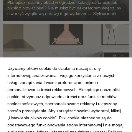
Planujesz rodzinny obiad w ogrodzie, kolację na tarasie lub
piknik z przyjaciółmi? Nie musisz być dekoratorem wnętrz, by
stworzyć wyjątkową oprawę tego wydarzenia. Styliści marki
Agata dzielą się pięcioma pomysłami na aranżacje, które
zmienią zwykłe spotkanie na świeżym ...
Używamy plików cookie do działania naszej strony
internetowej, analizowania Twojego korzystania z naszych
usług, zarządzania Twoimi preferencjami online i
personalizowania treści reklamowych. Akceptując nasze pliki
cookie, otrzymasz odpowiednie treści oraz funkcje mediów
AKTUALNOŚCI
społecznościowych, spersonalizowane reklamy i ulepszony
Zanim wybierzesz fronty – 6 pytań o projekt
sposób przeglądania. Aby zarządzać swoimi wyborami, kliknij
kuchni. Poznaj wskazówki eksperta
„Ustawienia plików cookie”. Pliki cookie niezbędne są do
14 maja 2026
podstawowego funkcjonowania strony internetowej i nie mogą
Na wizualizacji może zachwycać, ale czy sprawdzi się w trakcie