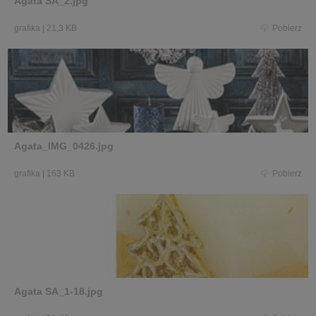
Agata SA_2.jpg
grafika
|
21,3 KB
Pobierz
Agata_IMG_0426.jpg
grafika
|
163 KB
Pobierz
Agata SA_1-18.jpg