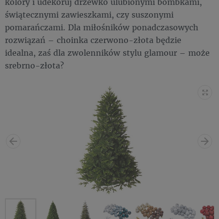
kolory i udekoruj drzewko ulubionymi bombkami,
świątecznymi zawieszkami, czy suszonymi
pomarańczami. Dla miłośników ponadczasowych
rozwiązań – choinka czerwono-złota będzie
idealna, zaś dla zwolenników stylu glamour – może
srebrno-złota?