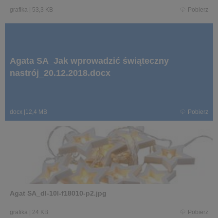
grafika
|
53,3 KB
Pobierz
Agata SA_Jak wprowadzić świąteczny
nastrój_20.12.2018.docx
docx
|
12,4 MB
Pobierz
Agat SA_dl-10l-f18010-p2.jpg
grafika
|
24 KB
Pobierz