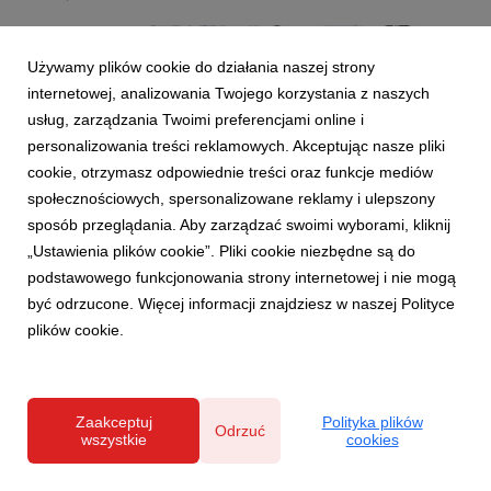
Używamy plików cookie do działania naszej strony
internetowej, analizowania Twojego korzystania z naszych
usług, zarządzania Twoimi preferencjami online i
personalizowania treści reklamowych. Akceptując nasze pliki
cookie, otrzymasz odpowiednie treści oraz funkcje mediów
Agat SA_2274-000-200-000-0004-p2-1.jpg
społecznościowych, spersonalizowane reklamy i ulepszony
grafika
|
50,8 KB
Pobierz
sposób przeglądania. Aby zarządzać swoimi wyborami, kliknij
„Ustawienia plików cookie”. Pliki cookie niezbędne są do
podstawowego funkcjonowania strony internetowej i nie mogą
być odrzucone. Więcej informacji znajdziesz w naszej Polityce
plików cookie.
Agata SA_2145-000-200-000-0215-p1.jpg
Zaakceptuj
Polityka plików
Odrzuć
wszystkie
cookies
grafika
|
38,5 KB
Pobierz