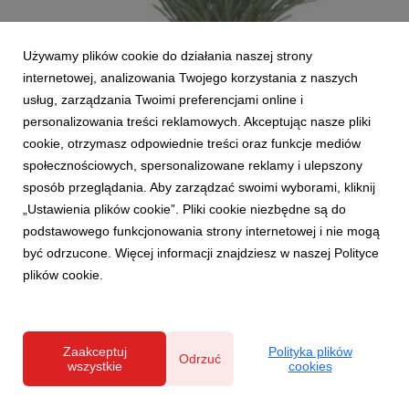
Używamy plików cookie do działania naszej strony
Agata_0300-8wha.JPG
internetowej, analizowania Twojego korzystania z naszych
usług, zarządzania Twoimi preferencjami online i
grafika
|
41 KB
Pobierz
personalizowania treści reklamowych. Akceptując nasze pliki
cookie, otrzymasz odpowiednie treści oraz funkcje mediów
społecznościowych, spersonalizowane reklamy i ulepszony
sposób przeglądania. Aby zarządzać swoimi wyborami, kliknij
„Ustawienia plików cookie”. Pliki cookie niezbędne są do
podstawowego funkcjonowania strony internetowej i nie mogą
być odrzucone. Więcej informacji znajdziesz w naszej Polityce
Agata_1998-000-200-000-0073-p1.jpg
plików cookie.
grafika
|
59,2 KB
Pobierz
Zaakceptuj
Polityka plików
Odrzuć
wszystkie
cookies