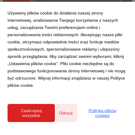
Używamy plików cookie do działania naszej strony
internetowej, analizowania Twojego korzystania z naszych
usług, zarządzania Twoimi preferencjami online i
personalizowania treści reklamowych. Akceptując nasze pliki
cookie, otrzymasz odpowiednie treści oraz funkcje mediów
AKTUALNOŚCI
społecznościowych, spersonalizowane reklamy i ulepszony
PIERWSZA REKLAMA SALONÓW AGATA Z
sposób przeglądania. Aby zarządzać swoimi wyborami, kliknij
NOWYM LOGO
„Ustawienia plików cookie”. Pliki cookie niezbędne są do
8 stycznia 2016
podstawowego funkcjonowania strony internetowej i nie mogą
7 stycznia ruszyła pierwsza kampania reklamowa z nowym
być odrzucone. Więcej informacji znajdziesz w naszej Polityce
logo sieci salonów Agata (dawniej Agata Meble). W reklamie
plików cookie.
telewizyjnej prezentującej styczniową promocję „40 rat 0%, 2
raty gratis” eksponowana jest nowa identyfikacja wizualna.
Zaakceptuj
Polityka plików
Odrzuć
wszystkie
cookies
Polityka prywatności