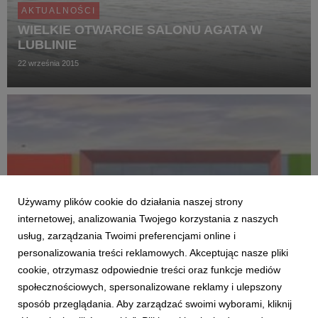
AKTUALNOŚCI
WIELKIE OTWARCIE SALONU AGATA W
LUBLINIE
22 września 2015
Używamy plików cookie do działania naszej strony
internetowej, analizowania Twojego korzystania z naszych
usług, zarządzania Twoimi preferencjami online i
personalizowania treści reklamowych. Akceptując nasze pliki
cookie, otrzymasz odpowiednie treści oraz funkcje mediów
AKTUALNOŚCI
społecznościowych, spersonalizowane reklamy i ulepszony
PIERWSZA REKLAMA SALONÓW AGATA Z
sposób przeglądania. Aby zarządzać swoimi wyborami, kliknij
NOWYM LOGO