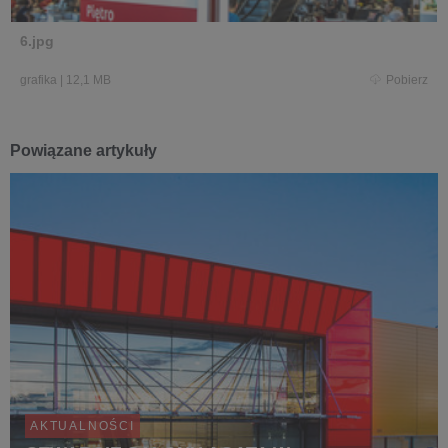
6.jpg
grafika
|
12,1 MB
Pobierz
Powiązane artykuły
AKTUALNOŚCI