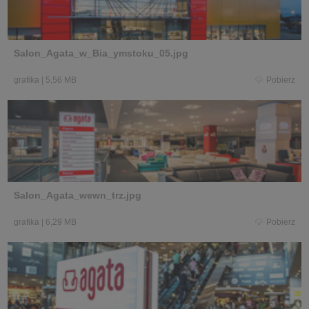
Salon_Agata_w_Bia_ymstoku_05.jpg
grafika
|
5,56 MB
Pobierz
Salon_Agata_wewn_trz.jpg
grafika
|
6,29 MB
Pobierz