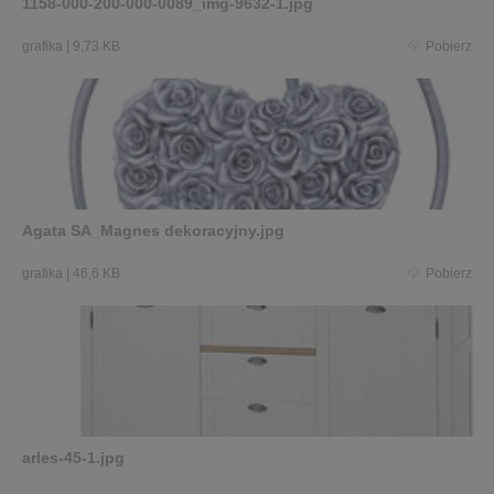
1158-000-200-000-0089_img-9632-1.jpg
grafika
|
9,73 KB
Pobierz
Agata SA_Magnes dekoracyjny.jpg
grafika
|
46,6 KB
Pobierz
arles-45-1.jpg