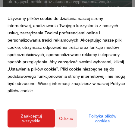
oferujących meble oraz akcesoria wyposażenia wnętrz
rozpoczyna współpracę z E.ON Drive Infrastructure (EDRI)
Poland – operatorem ogólnodostępnej infrastruktury ładowania
Używamy plików cookie do działania naszej strony
pojazdów elektrycznych. Jeszcze w tym roku, pr...
internetowej, analizowania Twojego korzystania z naszych
usług, zarządzania Twoimi preferencjami online i
personalizowania treści reklamowych. Akceptując nasze pliki
cookie, otrzymasz odpowiednie treści oraz funkcje mediów
społecznościowych, spersonalizowane reklamy i ulepszony
sposób przeglądania. Aby zarządzać swoimi wyborami, kliknij
„Ustawienia plików cookie”. Pliki cookie niezbędne są do
podstawowego funkcjonowania strony internetowej i nie mogą
być odrzucone. Więcej informacji znajdziesz w naszej Polityce
plików cookie.
AKTUALNOŚCI
5 pomysłów na letnie przyjęcie okiem
eksperta
Zaakceptuj
Polityka plików
18 czerwca 2026
Odrzuć
wszystkie
cookies
Planujesz rodzinny obiad w ogrodzie, kolację na tarasie lub
piknik z przyjaciółmi? Nie musisz być dekoratorem wnętrz, by