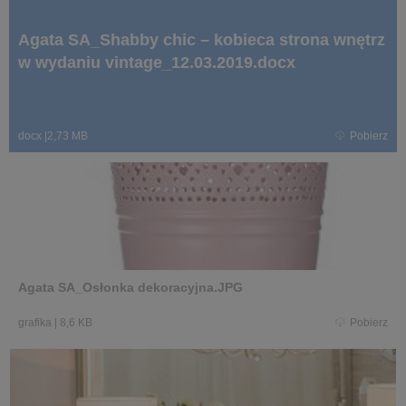
Agata SA_Shabby chic – kobieca strona wnętrz
w wydaniu vintage_12.03.2019.docx
docx
|
2,73 MB
Pobierz
Agata SA_Osłonka dekoracyjna.JPG
grafika
|
8,6 KB
Pobierz