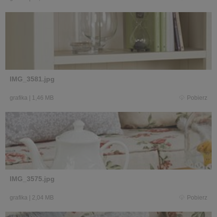
IMG_3581.jpg
grafika
|
1,46 MB
Pobierz
IMG_3575.jpg
grafika
|
2,04 MB
Pobierz