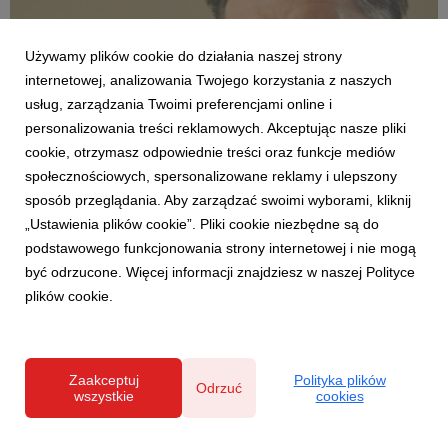
Używamy plików cookie do działania naszej strony
internetowej, analizowania Twojego korzystania z naszych
usług, zarządzania Twoimi preferencjami online i
personalizowania treści reklamowych. Akceptując nasze pliki
AKTUALNOŚCI
cookie, otrzymasz odpowiednie treści oraz funkcje mediów
Modne, stylowe, ładne – nie zawsze drogie.
społecznościowych, spersonalizowane reklamy i ulepszony
Agata o różnych kategoriach cenowych
sposób przeglądania. Aby zarządzać swoimi wyborami, kliknij
produktów w nowej reklamie
„Ustawienia plików cookie”. Pliki cookie niezbędne są do
12 czerwca 2026
podstawowego funkcjonowania strony internetowej i nie mogą
Percepcja wysokiej ceny nie zawsze jest zgodna z
być odrzucone. Więcej informacji znajdziesz w naszej Polityce
rzeczywistością – szczególnie jeśli mowa o wystroju wnętrz. Do
plików cookie.
tej znanej z życia sytuacji odwołuje się w najnowszej reklamie
telewizyjnej marka Agata, pokazując, że w sklepach tej sieci
klienci mogą znaleźć meble w różnyc...
Zaakceptuj
Polityka plików
Odrzuć
wszystkie
cookies
Polityka prywatności