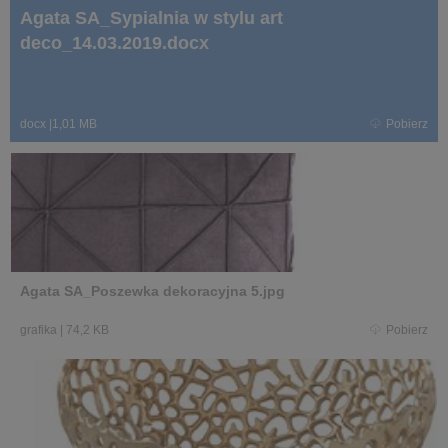
Agata SA_Sypialnia w stylu art
deco_14.03.2019.docx
docx
|
1,01 MB
Pobierz
Agata SA_Poszewka dekoracyjna 5.jpg
grafika
|
74,2 KB
Pobierz