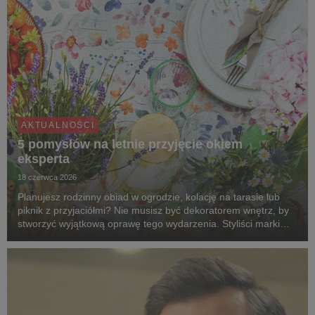
AKTUALNOŚCI
5 pomysłów na letnie przyjęcie okiem
eksperta
18 czerwca 2026
Planujesz rodzinny obiad w ogrodzie, kolację na tarasie lub
piknik z przyjaciółmi? Nie musisz być dekoratorem wnętrz, by
stworzyć wyjątkową oprawę tego wydarzenia. Styliści marki
Agata dzielą się pięcioma pomysłami na aranżacje, które
zmienią zwykłe spotkanie na świeżym ...