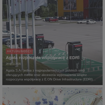
AKTUALNOŚCI
Agata rozpoczęła współpracę z EDRI
28 lipca 2026
Agata S.A., jedna z najpopularniejszych polskich sieci
oferujących meble oraz akcesoria wyposażenia wnętrz
rozpoczyna współpracę z E.ON Drive Infrastructure (EDRI)
Poland – operatorem ogólnodostępnej infrastruktury ładowania
pojazdów elektrycznych. Jeszcze w tym roku, pr...