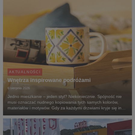
AKTUALNOŚCI
Wnętrza inspirowane podróżami
6 sierpnia 2026
Jedno mieszkanie – jeden styl? Niekoniecznie. Spójność nie
musi oznaczać nudnego kopiowania tych samych kolorów,
materiałów i motywów. Gdy za każdymi drzwiami kryje się inny
klimat, przechodzenie z pokoju do pokoju przypomina podróż
po różnych zakątkach świata. Zgodnie z...