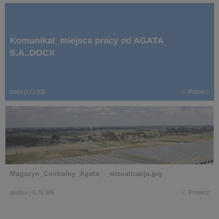
Komunikat_miejsca pracy od AGATA
S.A..DOCX
docx
|
121 KB
Pobierz
Magazyn_Centralny_Agata_-_wizualizacja.jpg
grafika
|
6,76 MB
Pobierz