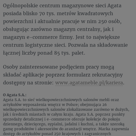
Ogólnopolskie centrum magazynowe sieci Agata
posiada blisko 70 tys. metrów kwadratowych
powierzchni i aktualnie pracuje w nim 250 osób,
obsługując zarówno magazyn centralny, jak i
magazyn e-commerce firmy. Jest to największe
centrum logistyczne sieci. Pozwala na składowanie
łącznej liczby ponad 85 tys. palet.
Osoby zainteresowane podjęciem pracy mogą
składać aplikacje poprzez formularz rekrutacyjny
dostępny na stronie:
www.agatameble.pl/kariera
.
O Agata S.A.:
Agata S.A. to sieć wielkopowierzchniowych salonów mebli oraz
artykułów wyposażenia wnętrz w Polsce; obejmująca 26
wielkopowierzchniowych salonów zlokalizowane zarówno w dużych,
jak i średnich miastach w całym kraju. Agata S.A. poprzez punkty
sprzedaży detalicznej i e-commerce oferuje kolekcje do pokoju
dziennego, dziecięcego, sypialni, jadalni i kuchni, a także szeroką
gamę produktów i akcesoriów do aranżacji wnętrz. Marka zapewnia
dostęp do artykułów ponad 250 krajowych i zagranicznych