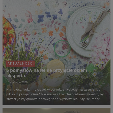
pojazdów elektrycznych. Jeszcze w tym roku, pr...
AKTUALNOŚCI
5 pomysłów na letnie przyjęcie okiem
eksperta
18 czerwca 2026
Planujesz rodzinny obiad w ogrodzie, kolację na tarasie lub
piknik z przyjaciółmi? Nie musisz być dekoratorem wnętrz, by
stworzyć wyjątkową oprawę tego wydarzenia. Styliści marki
Agata dzielą się pięcioma pomysłami na aranżacje, które
zmienią zwykłe spotkanie na świeżym ...