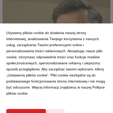
Używamy plików cookie do działania naszej strony
internetowej, analizowania Twojego korzystania z naszych
usług, zarządzania Twoimi preferencjami online i
personalizowania treści reklamowych. Akceptując nasze pliki
AKTUALNOŚCI
cookie, otrzymasz odpowiednie treści oraz funkcje mediów
Modne, stylowe, ładne – nie zawsze drogie.
społecznościowych, spersonalizowane reklamy i ulepszony
Agata o różnych kategoriach cenowych
sposób przeglądania. Aby zarządzać swoimi wyborami, kliknij
produktów w nowej reklamie
„Ustawienia plików cookie”. Pliki cookie niezbędne są do
12 czerwca 2026
podstawowego funkcjonowania strony internetowej i nie mogą
Percepcja wysokiej ceny nie zawsze jest zgodna z
być odrzucone. Więcej informacji znajdziesz w naszej Polityce
rzeczywistością – szczególnie jeśli mowa o wystroju wnętrz. Do
plików cookie.
tej znanej z życia sytuacji odwołuje się w najnowszej reklamie
telewizyjnej marka Agata, pokazując, że w sklepach tej sieci
klienci mogą znaleźć meble w różnyc...