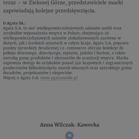
teraz – w Zielonej Górze, przedstawiciele marki
zapowiadają kolejne przedsięwzięcia.
O Agata SA.:
Agata S.A. to sieć wielkopowierzchniowych salonów mebli oraz
artykułów wyposażenia wnętrz w Polsce; obejmująca 26
wielkopowierzchniowych salonów zlokalizowanych zarówno w
dużych, jak i średnich miastach w całym kraju. Agata S.A. poprzez
punkty sprzedaży detalicznej i e-commerce oferuje kolekcje do
pokoju dziennego, dziecięcego, sypialni, jadalni i kuchni, a także
szeroką gamę produktów i akcesoriów do aranżacji wnętrz. Marka
zapewnia dostęp do artykułów ponad 250 krajowych i zagranicznych
producentów kilkudziesięciu marek własnych oraz szerokiego grona
doradców, projektantów i ekspertów.
Więcej o Agata S.A:
www.agatameble.pl
Anna Wilczak-Kawecka