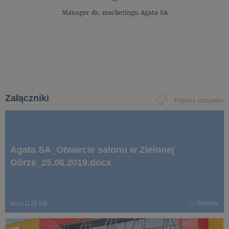
Manager ds. marketingu
Agata SA
Załączniki
Pobierz wszystkie
Agata SA_Otwarcie salonu w Zielonej
Górze_25.06.2019.docx
docx
|
126 KB
Pobierz