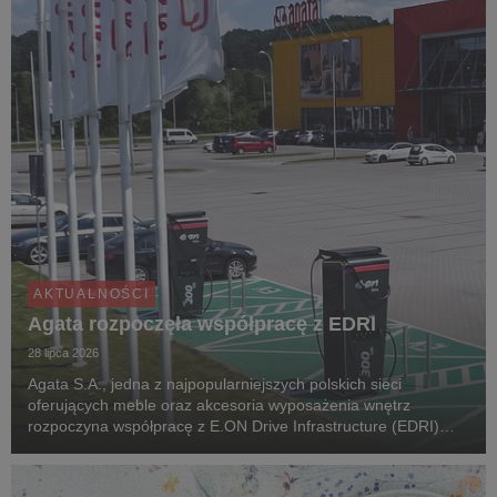
AKTUALNOŚCI
Agata rozpoczęła współpracę z EDRI
28 lipca 2026
Agata S.A., jedna z najpopularniejszych polskich sieci
oferujących meble oraz akcesoria wyposażenia wnętrz
rozpoczyna współpracę z E.ON Drive Infrastructure (EDRI)
Poland – operatorem ogólnodostępnej infrastruktury ładowania
pojazdów elektrycznych. Jeszcze w tym roku, pr...