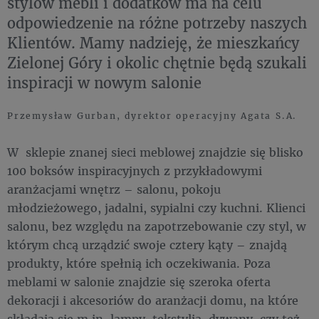
stylów mebli i dodatków ma na celu
odpowiedzenie na różne potrzeby naszych
Klientów. Mamy nadzieję, że mieszkańcy
Zielonej Góry i okolic chętnie będą szukali
inspiracji w nowym salonie
Przemysław Gurban, dyrektor operacyjny Agata S.A.
W sklepie znanej sieci meblowej znajdzie się blisko
100 boksów inspiracyjnych z przykładowymi
aranżacjami wnętrz – salonu, pokoju
młodzieżowego, jadalni, sypialni czy kuchni. Klienci
salonu, bez względu na zapotrzebowanie czy styl, w
którym chcą urządzić swoje cztery kąty – znajdą
produkty, które spełnią ich oczekiwania. Poza
meblami w salonie znajdzie się szeroka oferta
dekoracji i akcesoriów do aranżacji domu, na które
składają się m.in. lampy, tekstylia, dywany, czy też