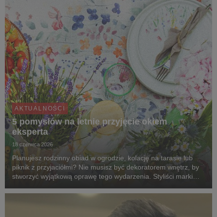
AKTUALNOŚCI
5 pomysłów na letnie przyjęcie okiem
eksperta
18 czerwca 2026
Planujesz rodzinny obiad w ogrodzie, kolację na tarasie lub
piknik z przyjaciółmi? Nie musisz być dekoratorem wnętrz, by
stworzyć wyjątkową oprawę tego wydarzenia. Styliści marki
Agata dzielą się pięcioma pomysłami na aranżacje, które
zmienią zwykłe spotkanie na świeżym ...