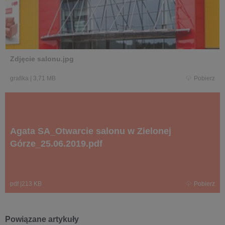
Zdjęcie salonu.jpg
grafika
|
3,71 MB
Pobierz
Agata SA_Otwarcie salonu w Zielonej
Górze_25.06.2019.pdf
pdf
|
213 KB
Pobierz
Powiązane artykuły