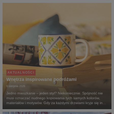
AKTUALNOŚCI
Wnętrza inspirowane podróżami
6 sierpnia 2026
Jedno mieszkanie – jeden styl? Niekoniecznie. Spójność nie
musi oznaczać nudnego kopiowania tych samych kolorów,
materiałów i motywów. Gdy za każdymi drzwiami kryje się inny
klimat, przechodzenie z pokoju do pokoju przypomina podróż
po różnych zakątkach świata. Zgodnie z...