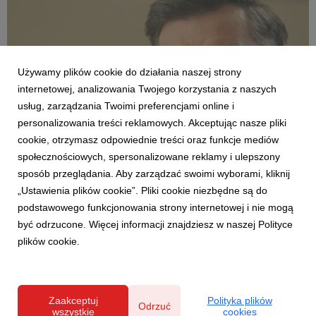
Używamy plików cookie do działania naszej strony
internetowej, analizowania Twojego korzystania z naszych
usług, zarządzania Twoimi preferencjami online i
personalizowania treści reklamowych. Akceptując nasze pliki
AKTUALNOŚCI
cookie, otrzymasz odpowiednie treści oraz funkcje mediów
Modne, stylowe, ładne – nie zawsze drogie.
społecznościowych, spersonalizowane reklamy i ulepszony
Agata o różnych kategoriach cenowych
sposób przeglądania. Aby zarządzać swoimi wyborami, kliknij
produktów w nowej reklamie
„Ustawienia plików cookie”. Pliki cookie niezbędne są do
12 czerwca 2026
podstawowego funkcjonowania strony internetowej i nie mogą
Percepcja wysokiej ceny nie zawsze jest zgodna z
być odrzucone. Więcej informacji znajdziesz w naszej Polityce
rzeczywistością – szczególnie jeśli mowa o wystroju wnętrz. Do
plików cookie.
tej znanej z życia sytuacji odwołuje się w najnowszej reklamie
telewizyjnej marka Agata, pokazując, że w sklepach tej sieci
klienci mogą znaleźć meble w różnyc...
Zaakceptuj
Polityka plików
Odrzuć
wszystkie
cookies