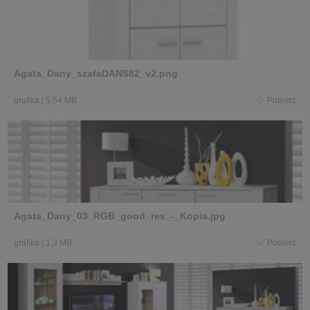
Agata_Dany_szafaDANS82_v2.png
grafika
|
5,54 MB
Pobierz
Agata_Dany_03_RGB_good_res_-_Kopia.jpg
grafika
|
1,3 MB
Pobierz