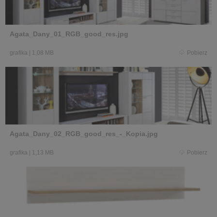
Agata_Dany_01_RGB_good_res.jpg
grafika
|
1,08 MB
Pobierz
Agata_Dany_02_RGB_good_res_-_Kopia.jpg
grafika
|
1,13 MB
Pobierz