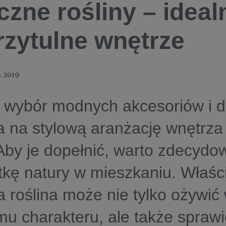
czne rośliny – idea
rzytulne wnętrze
a 2019
 wybór modnych akcesoriów i d
a na stylową aranżację wnętrz
by je dopełnić, warto zdecydo
kę natury w mieszkaniu. Właśc
 roślina może nie tylko ożywić
u charakteru, ale także sprawi