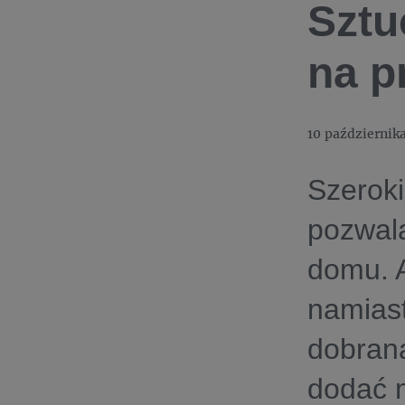
Sztu
na p
10 październik
Szeroki
pozwal
domu. A
namiast
dobrana
dodać m