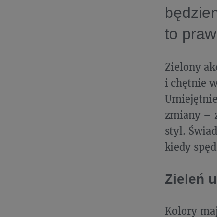
będziem
to praw
Zielony ak
i chętnie 
Umiejętni
zmiany – z
styl. Świa
kiedy spęd
Zieleń 
Kolory ma