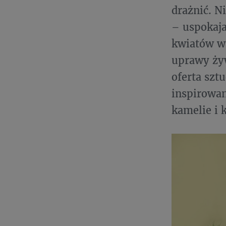
drażnić. N
– uspokaja
kwiatów w 
uprawy żyw
oferta szt
inspirowan
kamelie i 