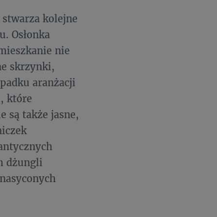
 stwarza kolejne
ku. Osłonka
mieszkanie nie
e skrzynki,
padku aranżacji
, które
e są także jasne,
niczek
mantycznych
m dżungli
 nasyconych