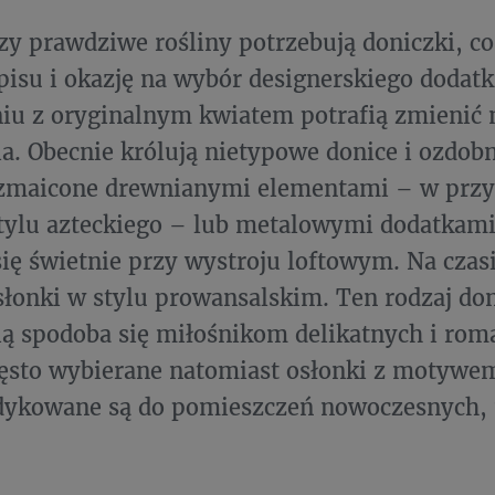
zy prawdziwe rośliny potrzebują doniczki, co
pisu i okazję na wybór designerskiego dodat
iu z oryginalnym kwiatem potrafią zmienić 
a. Obecnie królują nietypowe donice i ozdobn
zmaicone drewnianymi elementami ­– w przy
tylu azteckiego – lub metalowymi dodatkami
ię świetnie przy wystroju loftowym. Na czasi
łonki w stylu prowansalskim. Ten rodzaj do
ą spodoba się miłośnikom delikatnych i ro
ęsto wybierane natomiast osłonki z motywe
dedykowane są do pomieszczeń nowoczesnych,