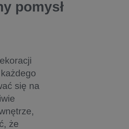
lny pomysł
ekoracji
a każdego
wać się na
iwie
 wnętrze,
ć, że