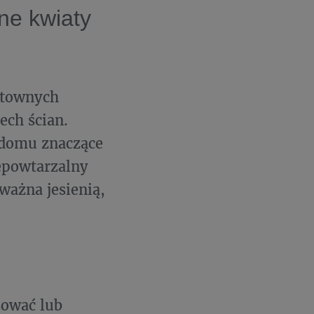
zne kwiaty
ektownych
ech ścian.
 domu znaczące
epowtarzalny
ważna jesienią,
sować lub