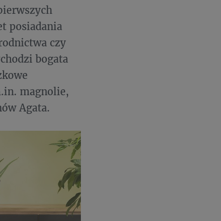
 pierwszych
et posiadania
rodnictwa czy
chodzi bogata
czkowe
.in. magnolie,
onów Agata.