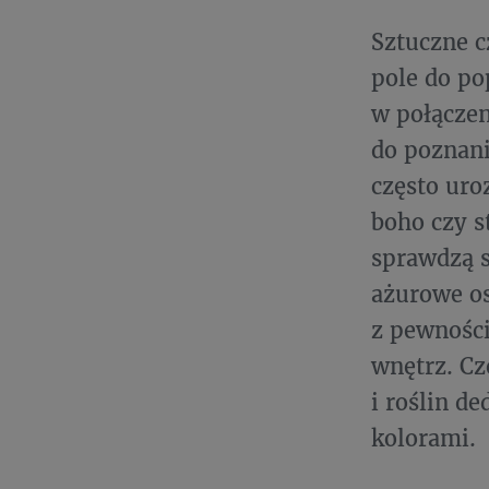
Sztuczne c
pole do po
w połączen
do poznani
często uro
boho czy s
sprawdzą s
ażurowe os
z pewności
wnętrz. Cz
i roślin 
kolorami.