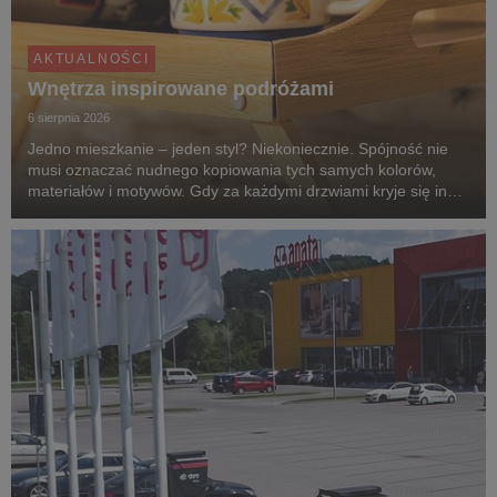
AKTUALNOŚCI
Wnętrza inspirowane podróżami
6 sierpnia 2026
Jedno mieszkanie – jeden styl? Niekoniecznie. Spójność nie
musi oznaczać nudnego kopiowania tych samych kolorów,
materiałów i motywów. Gdy za każdymi drzwiami kryje się inny
klimat, przechodzenie z pokoju do pokoju przypomina podróż
po różnych zakątkach świata. Zgodnie z...