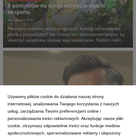
5 pomysłów na letnie przyjęcie okiem
eksperta
18 czerwca 2026
Planujesz rodzinny obiad w ogrodzie, kolację na tarasie lub
piknik z przyjaciółmi? Nie musisz być dekoratorem wnętrz, by
stworzyć wyjątkową oprawę tego wydarzenia. Styliści marki
Agata dzielą się pięcioma pomysłami na aranżacje, które
zmienią zwykłe spotkanie na świeżym ...
Używamy plików cookie do działania naszej strony
internetowej, analizowania Twojego korzystania z naszych
usług, zarządzania Twoimi preferencjami online i
personalizowania treści reklamowych. Akceptując nasze pliki
AKTUALNOŚCI
cookie, otrzymasz odpowiednie treści oraz funkcje mediów
Modne, stylowe, ładne – nie zawsze drogie.
społecznościowych, spersonalizowane reklamy i ulepszony
Agata o różnych kategoriach cenowych