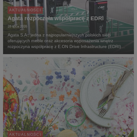
AKTUALNOŚCI
Agata rozpoczęła współpracę z EDRI
28 lipca 2026
Agata S.A., jedna z najpopularniejszych polskich sieci
oferujących meble oraz akcesoria wyposażenia wnętrz
rozpoczyna współpracę z E.ON Drive Infrastructure (EDRI)
Poland – operatorem ogólnodostępnej infrastruktury ładowania
pojazdów elektrycznych. Jeszcze w tym roku, pr...
AKTUALNOŚCI