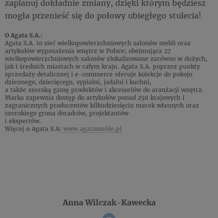
zaplanuj dokładnie zmiany, dzięki którym będziesz
mogła przenieść się do połowy ubiegłego stulecia!
O Agata S.A.:
Agata S.A. to sieć wielkopowierzchniowych salonów mebli oraz
artykułów wyposażenia wnętrz w Polsce; obejmująca 27
wielkopowierzchniowych salonów zlokalizowane zarówno w dużych,
jak i średnich miastach w całym kraju. Agata S.A. poprzez punkty
sprzedaży detalicznej i e-commerce oferuje kolekcje do pokoju
dziennego, dziecięcego, sypialni, jadalni i kuchni,
a także szeroką gamę produktów i akcesoriów do aranżacji wnętrz.
Marka zapewnia dostęp do artykułów ponad 250 krajowych i
zagranicznych producentów kilkudziesięciu marek własnych oraz
szerokiego grona doradców, projektantów
i ekspertów.
Więcej o Agata S.A:
www.agatameble.pl
Anna Wilczak-Kawecka