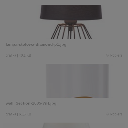
lampa-stolowa-diamond-p1.jpg
grafika
|
40,1 KB
Pobierz
wall_Section-1005-WH.jpg
grafika
|
61,5 KB
Pobierz