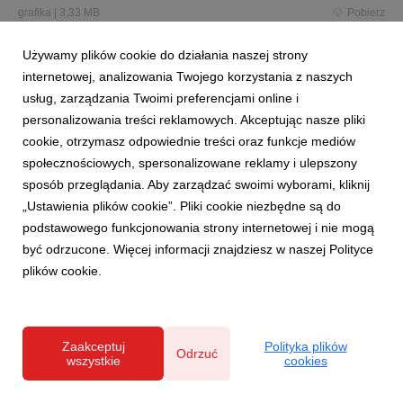
grafika
|
3,33 MB
Pobierz
Używamy plików cookie do działania naszej strony
internetowej, analizowania Twojego korzystania z naszych
usług, zarządzania Twoimi preferencjami online i
personalizowania treści reklamowych. Akceptując nasze pliki
cookie, otrzymasz odpowiednie treści oraz funkcje mediów
066A6969.jpg
społecznościowych, spersonalizowane reklamy i ulepszony
sposób przeglądania. Aby zarządzać swoimi wyborami, kliknij
grafika
|
2 MB
Pobierz
„Ustawienia plików cookie”. Pliki cookie niezbędne są do
podstawowego funkcjonowania strony internetowej i nie mogą
być odrzucone. Więcej informacji znajdziesz w naszej Polityce
plików cookie.
Agata SA_Oświetlenie podstawą
wnętrza_21.11.2019.docx
Zaakceptuj
Polityka plików
Odrzuć
wszystkie
cookies
docx
|
1,18 MB
Pobierz