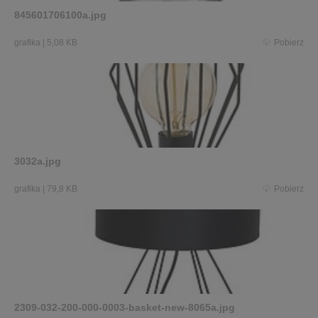
845601706100a.jpg
grafika
|
5,08 KB
Pobierz
3032a.jpg
grafika
|
79,8 KB
Pobierz
2309-032-200-000-0003-basket-new-8065a.jpg