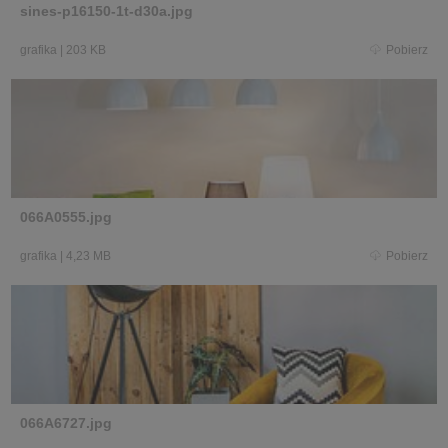
sines-p16150-1t-d30a.jpg
grafika
|
203 KB
Pobierz
066A0555.jpg
grafika
|
4,23 MB
Pobierz
066A6727.jpg