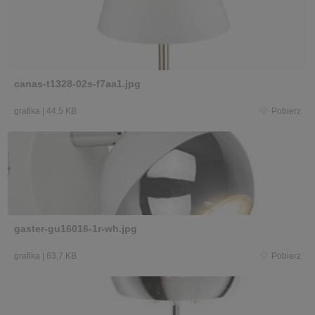
canas-t1328-02s-f7aa1.jpg
grafika
|
44,5 KB
Pobierz
gaster-gu16016-1r-wh.jpg
grafika
|
63,7 KB
Pobierz