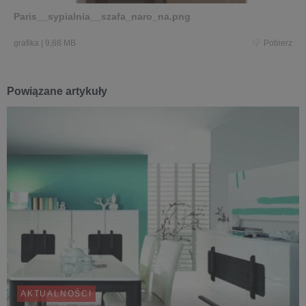
Paris__sypialnia__szafa_naro_na.png
grafika
|
9,68 MB
Pobierz
Powiązane artykuły
AKTUALNOŚCI