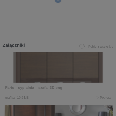
Załączniki
Pobierz wszystkie
Paris__sypialnia__szafa_3D.png
grafika
|
10,9 MB
Pobierz