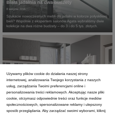
Biała jadalnia na dwa budżety
8 sierpnia 2016
Szukacie nowoczesnych mebli do jadalni w kolorze połyskliwej
bieli? Wspólnie z ekspertem salonów Agata wybraliśmy dwie
kolekcje na dwa różne budżety – do 3 i do 5 tys. złotych.
Używamy plików cookie do działania naszej strony
internetowej, analizowania Twojego korzystania z naszych
usług, zarządzania Twoimi preferencjami online i
personalizowania treści reklamowych. Akceptując nasze pliki
cookie, otrzymasz odpowiednie treści oraz funkcje mediów
społecznościowych, spersonalizowane reklamy i ulepszony
AKTUALNOŚCI
sposób przeglądania. Aby zarządzać swoimi wyborami, kliknij