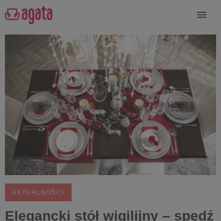
AKTUALNOŚCI
Elegancki stół wigilijny – spędź