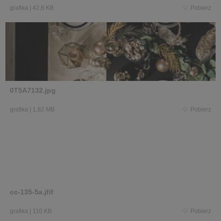
grafika
|
42,8 KB
Pobierz
0T5A7132.jpg
grafika
|
1,82 MB
Pobierz
cc-135-5a.jfif
grafika
|
110 KB
Pobierz