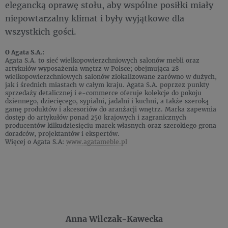
elegancką oprawę stołu, aby wspólne posiłki miały
niepowtarzalny klimat i były wyjątkowe dla
wszystkich gości.
O Agata S.A.:
Agata S.A. to sieć wielkopowierzchniowych salonów mebli oraz
artykułów wyposażenia wnętrz w Polsce; obejmująca 28
wielkopowierzchniowych salonów zlokalizowane zarówno w dużych,
jak i średnich miastach w całym kraju. Agata S.A. poprzez punkty
sprzedaży detalicznej i e-commerce oferuje kolekcje do pokoju
dziennego, dziecięcego, sypialni, jadalni i kuchni, a także szeroką
gamę produktów i akcesoriów do aranżacji wnętrz. Marka zapewnia
dostęp do artykułów ponad 250 krajowych i zagranicznych
producentów kilkudziesięciu marek własnych oraz szerokiego grona
doradców, projektantów i ekspertów.
Więcej o Agata S.A:
www.agatameble.pl
Anna Wilczak-Kawecka