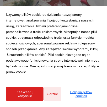
Używamy plików cookie do działania naszej strony
0T5A9935.jpg
internetowej, analizowania Twojego korzystania z naszych
usług, zarządzania Twoimi preferencjami online i
grafika
|
5,62 MB
Pobierz
personalizowania treści reklamowych. Akceptując nasze pliki
cookie, otrzymasz odpowiednie treści oraz funkcje mediów
społecznościowych, spersonalizowane reklamy i ulepszony
sposób przeglądania. Aby zarządzać swoimi wyborami, kliknij
„Ustawienia plików cookie”. Pliki cookie niezbędne są do
podstawowego funkcjonowania strony internetowej i nie mogą
być odrzucone. Więcej informacji znajdziesz w naszej Polityce
0T5A9944.jpg
plików cookie.
grafika
|
6,77 MB
Pobierz
Zaakceptuj
Polityka plików
Odrzuć
wszystkie
cookies