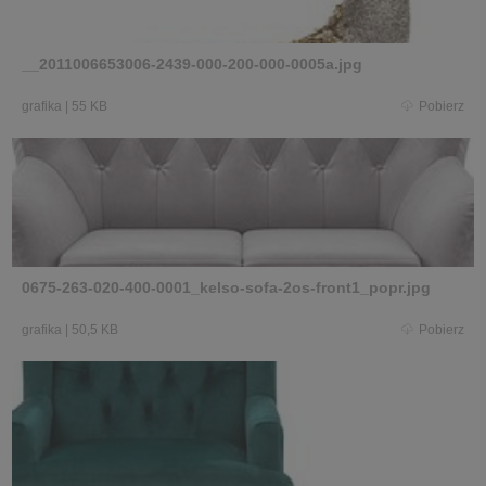
__2011006653006-2439-000-200-000-0005a.jpg
grafika
|
55 KB
Pobierz
0675-263-020-400-0001_kelso-sofa-2os-front1_popr.jpg
grafika
|
50,5 KB
Pobierz