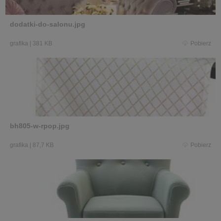
dodatki-do-salonu.jpg
grafika
|
381 KB
Pobierz
bh805-w-rpop.jpg
grafika
|
87,7 KB
Pobierz