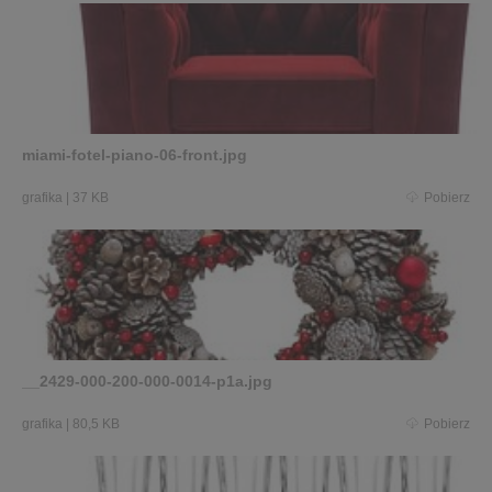
miami-fotel-piano-06-front.jpg
grafika
|
37 KB
Pobierz
__2429-000-200-000-0014-p1a.jpg
grafika
|
80,5 KB
Pobierz