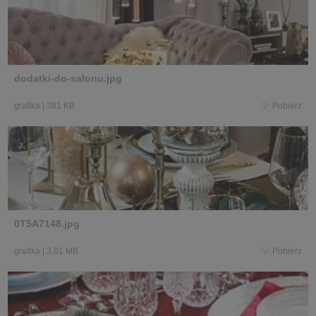
dodatki-do-salonu.jpg
grafika
|
381 KB
Pobierz
0T5A7148.jpg
grafika
|
3,01 MB
Pobierz