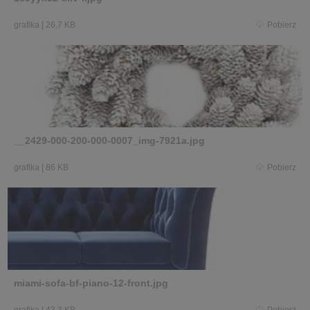
grafika
|
26,7 KB
Pobierz
__2429-000-200-000-0007_img-7921a.jpg
grafika
|
86 KB
Pobierz
miami-sofa-bf-piano-12-front.jpg