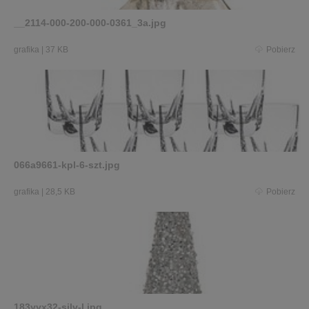
__2114-000-200-000-0361_3a.jpg
grafika
|
37 KB
Pobierz
066a9661-kpl-6-szt.jpg
grafika
|
28,5 KB
Pobierz
183yyx32-silv-l.jpg