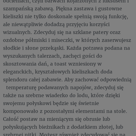
odcieniach, czyli barwach kojarzonych z luksusem i
szampańską zabawą. Piękna zastawa i gustowne
kieliszki nie tylko doskonale spełnią swoją funkcję,
ale niewątpliwie dodadzą przyjęciu korzyści
wizualnych. Zdecyduj się na szklane patery oraz
ozdobne półmiski i miseczki, w których zaserwujesz
słodkie i słone przekąski. Każda potrawa podana na
wyszukanych talerzach, zachęci gości do
skosztowania dań, a toast wzniesiony w
eleganckich, kryształowych kieliszkach doda
splendoru całej zabawie. Aby zachować odpowiednią
temperaturę podawanych napojów, zdecyduj się
także na srebrne wiaderko do lodu, które dzięki
swojemu połyskowi będzie się świetnie
komponowało z pozostałymi elementami na stole.
Całość postaw na mieniącym się obrusie lub
połyskujących bieżnikach z dodatkiem złotej, lub
srebrnej nitki. Możesz również zdecydować się na