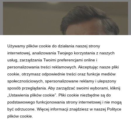
zmienią zwykłe spotkanie na świeżym ...
Używamy plików cookie do działania naszej strony
internetowej, analizowania Twojego korzystania z naszych
usług, zarządzania Twoimi preferencjami online i
personalizowania treści reklamowych. Akceptując nasze pliki
AKTUALNOŚCI
cookie, otrzymasz odpowiednie treści oraz funkcje mediów
Modne, stylowe, ładne – nie zawsze drogie.
społecznościowych, spersonalizowane reklamy i ulepszony
Agata o różnych kategoriach cenowych
sposób przeglądania. Aby zarządzać swoimi wyborami, kliknij
produktów w nowej reklamie
„Ustawienia plików cookie”. Pliki cookie niezbędne są do
12 czerwca 2026
podstawowego funkcjonowania strony internetowej i nie mogą
Percepcja wysokiej ceny nie zawsze jest zgodna z
być odrzucone. Więcej informacji znajdziesz w naszej Polityce
rzeczywistością – szczególnie jeśli mowa o wystroju wnętrz. Do
plików cookie.
tej znanej z życia sytuacji odwołuje się w najnowszej reklamie
telewizyjnej marka Agata, pokazując, że w sklepach tej sieci
klienci mogą znaleźć meble w różnyc...