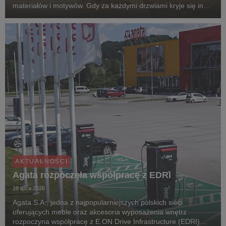
materiałów i motywów. Gdy za każdymi drzwiami kryje się inny
klimat, przechodzenie z pokoju do pokoju przypomina podróż
po różnych zakątkach świata. Zgodnie z...
AKTUALNOŚCI
Agata rozpoczęła współpracę z EDRI
28 lipca 2026
Agata S.A., jedna z najpopularniejszych polskich sieci
oferujących meble oraz akcesoria wyposażenia wnętrz
rozpoczyna współpracę z E.ON Drive Infrastructure (EDRI)