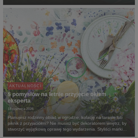
Poland – operatorem ogólnodostępnej infrastruktury ładowania
pojazdów elektrycznych. Jeszcze w tym roku, pr...
AKTUALNOŚCI
5 pomysłów na letnie przyjęcie okiem
eksperta
18 czerwca 2026
Planujesz rodzinny obiad w ogrodzie, kolację na tarasie lub
piknik z przyjaciółmi? Nie musisz być dekoratorem wnętrz, by
stworzyć wyjątkową oprawę tego wydarzenia. Styliści marki
Agata dzielą się pięcioma pomysłami na aranżacje, które