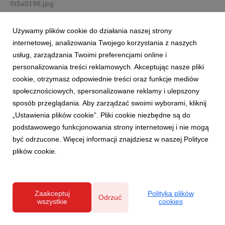
0t5a0198.jpg
grafika
|
18 KB
Pobierz
Używamy plików cookie do działania naszej strony
internetowej, analizowania Twojego korzystania z naszych
usług, zarządzania Twoimi preferencjami online i
personalizowania treści reklamowych. Akceptując nasze pliki
cookie, otrzymasz odpowiednie treści oraz funkcje mediów
społecznościowych, spersonalizowane reklamy i ulepszony
sposób przeglądania. Aby zarządzać swoimi wyborami, kliknij
cc-108-6a.jpg
„Ustawienia plików cookie”. Pliki cookie niezbędne są do
podstawowego funkcjonowania strony internetowej i nie mogą
grafika
|
49,9 KB
Pobierz
być odrzucone. Więcej informacji znajdziesz w naszej Polityce
plików cookie.
Zaakceptuj
Polityka plików
Odrzuć
wszystkie
cookies
poduszka-jungle-liscie.jpg