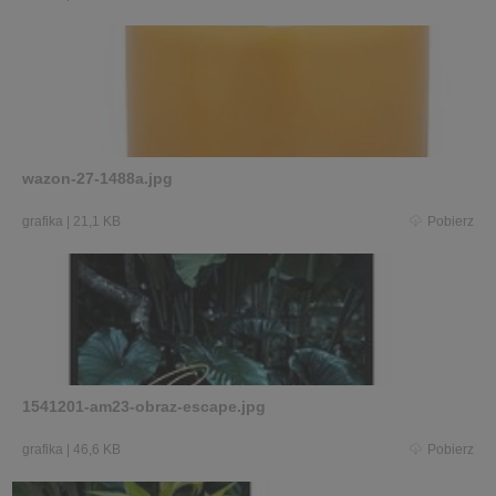
wazon-27-1488a.jpg
grafika
|
21,1 KB
Pobierz
1541201-am23-obraz-escape.jpg
grafika
|
46,6 KB
Pobierz