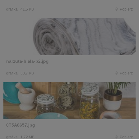
grafika
|
41,5 KB
Pobierz
narzuta-biala-p2.jpg
grafika
|
33,7 KB
Pobierz
0T5A8657.jpg
grafika
|
1,72 MB
Pobierz