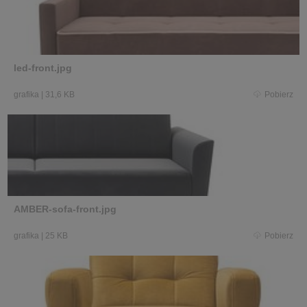
led-front.jpg
grafika
|
31,6 KB
Pobierz
AMBER-sofa-front.jpg
grafika
|
25 KB
Pobierz