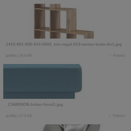
1415-001-030-014-0002_trio-regal-013-wotan-biale-tlo1.jpg
grafika
|
26,6 KB
Pobierz
_CAMERON-hoker-front1.jpg
grafika
|
27,5 KB
Pobierz