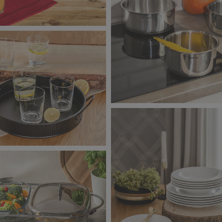
ta_zdjęcie aranżacyjne_2
Salony Agata_zdjęcie aranża
6,26 MB
ta_zdjęcie aranżacyjne_6