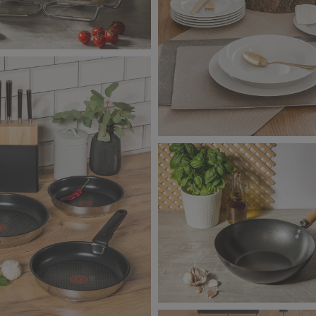
ta_zdjęcie aranżacyjne_10
Salony Agata_zdjęcie aranża
1,79 MB
Salony Agata_zdjęcie aranża