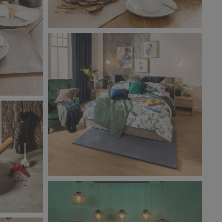
Salony Agata_zdjęcie aranżacyjne_8
3,43 MB
cyjne_7
Salony Agata_zdjęcie aranżacyjne_12
7,95 MB
cyjne_11