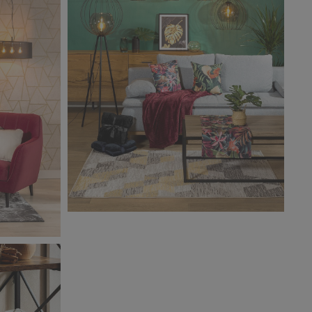
Salony Agata_zdjęcie aranżacyjne_16
cyjne_15
4,33 MB