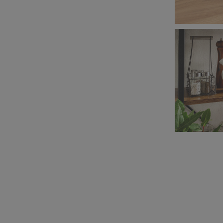
410 KB
Salony Aga
4,06 MB
Salony Aga
955 KB