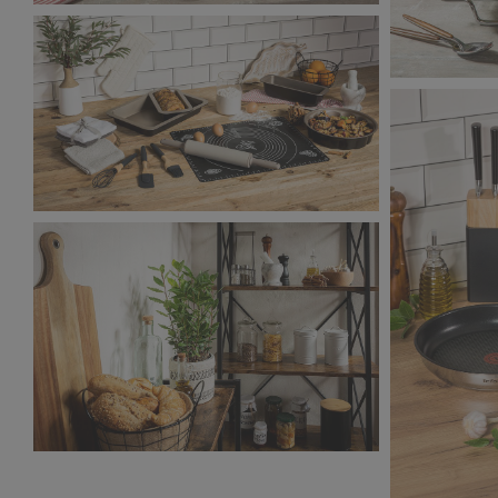
Salony Agata_zdjęcie aranżacyjne_9
8,6 MB
Salony Aga
7,68 MB
Salony Agata_zdjęcie aranżacyjne_13
7,86 MB
Salony Agata_zdjęcie aranżacyjne_17