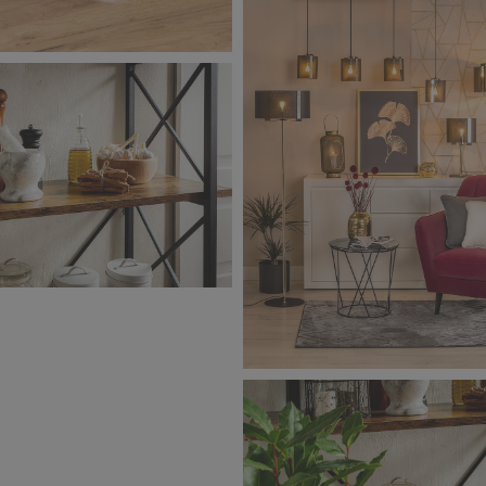
9,04 MB
ta_zdjęcie aranżacyjne_14
ta_zdjęcie aranżacyjne_19
Salony Agata_zdjęcie aranża
5,26 MB