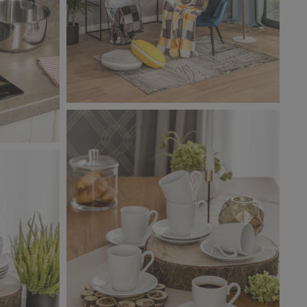
Salony Agata_zdjęcie aranżacyjne_4
6,56 MB
cyjne_3