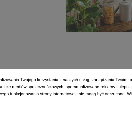
Salony Agata_zdjęcie aranża
1,1 MB
alizowania Twojego korzystania z naszych usług, zarządzania Twoimi p
 funkcje mediów społecznościowych, spersonalizowane reklamy i ulepsz
wego funkcjonowania strony internetowej i nie mogą być odrzucone. Więc
Polityka prywatności