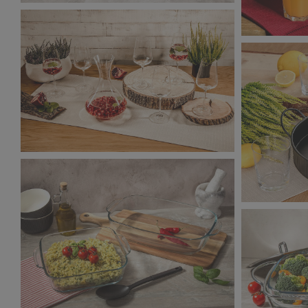
Salony Agata_zdjęcie aranżacyjne_
Salony Aga
12,2 MB
7,98 MB
Salony Agata_zdjęcie aranżacyjne_5
9,23 MB
Salony Aga
4,79 MB