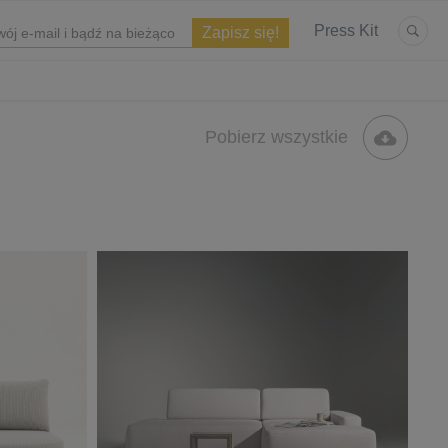
Press Kit
Pobierz wszystkie