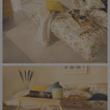
0F0A9676-rozmiar-rzeczywisty-(2).jpg
10 MB