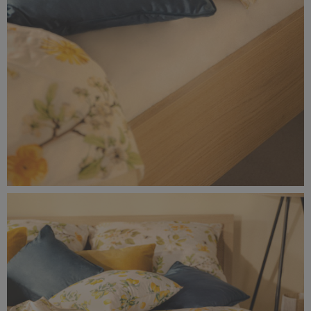
0F0A9657-rozmiar-rzeczywisty-(6).jpg
9,65 MB