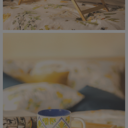
0F0A9671-rozmiar-rzeczywisty-(9).jpg
8,64 MB