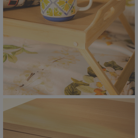
0F0A9664-rozmiar-rzeczywisty-(7).jpg
9,27 MB