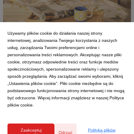
Używamy plików cookie do działania naszej strony
internetowej, analizowania Twojego korzystania z naszych
usług, zarządzania Twoimi preferencjami online i
personalizowania treści reklamowych. Akceptując nasze pliki
cookie, otrzymasz odpowiednie treści oraz funkcje mediów
społecznościowych, spersonalizowane reklamy i ulepszony
sposób przeglądania. Aby zarządzać swoimi wyborami, kliknij
0F0A9645-rozmiar-rzeczywisty-(8).jpg
„Ustawienia plików cookie”. Pliki cookie niezbędne są do
podstawowego funkcjonowania strony internetowej i nie mogą
9,46 MB
być odrzucone. Więcej informacji znajdziesz w naszej Polityce
plików cookie.
Polityka prywatności
Zaakceptuj
Polityka plików
Odrzuć