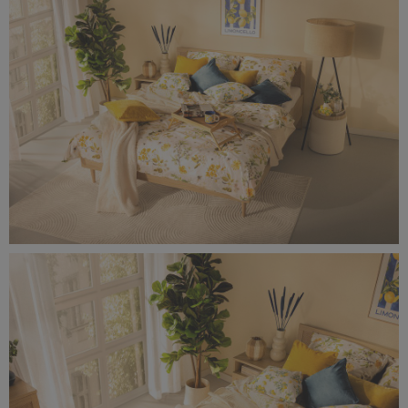
11,4 MB
0F0A9680-rozmiar-rzeczywisty-(1).jpg
11,7 MB