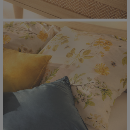
0F0A9658-rozmiar-rzeczywisty-(5).jpg
11,1 MB