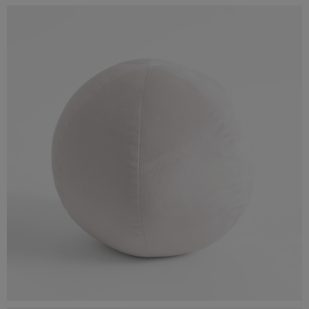
Poduszka dekoracyjna TWISTO, cena 29,90 zł.jpg
947 KB