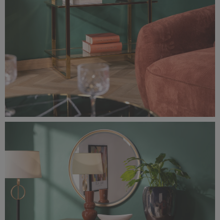
0F0A1534-rozmiar-oryginalny.jpg
7,56 MB