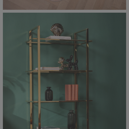
0F0A1563-rozmiar-oryginalny.jpg
4,76 MB