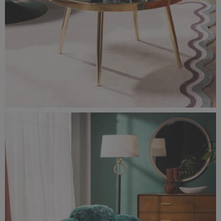
0F0A1473-rozmiar-oryginalny.jpg
5,42 MB