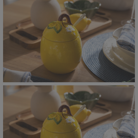
11,8 MB
_MG_8316.jpg
10,9 MB