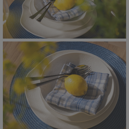
_MG_8337.jpg
11,2 MB