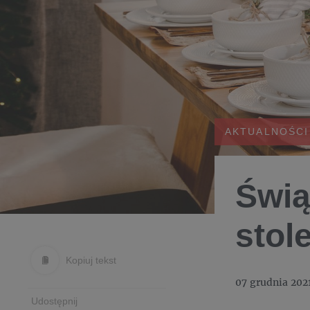
AKTUALNOŚCI
Świą
stol
Kopiuj tekst
07 grudnia 202
Udostępnij