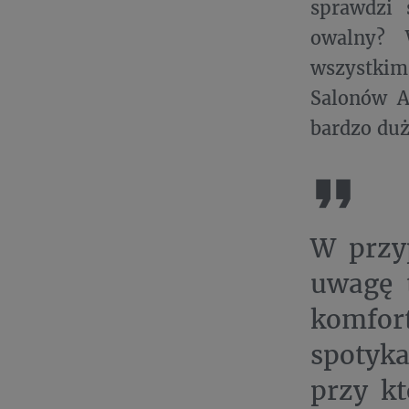
sprawdzi 
owalny? 
wszystkim
Salonów A
bardzo du
W przy
uwagę 
komfor
spotyk
przy kt