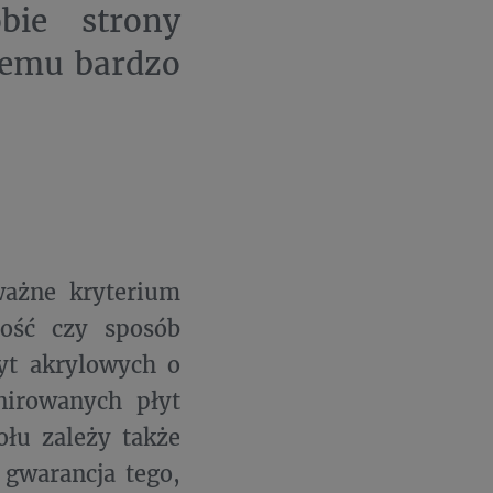
bie strony
czemu bardzo
ważne kryterium
łość czy sposób
łyt akrylowych o
nirowanych płyt
ołu zależy także
 gwarancja tego,