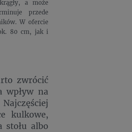
krągły, a może
rminuje przede
ików. W ofercie
k. 80 cm, jak i
rto zwrócić
a wpływ na
ajczęściej
ce kulkowe,
a stołu albo