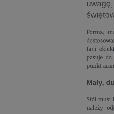
uwagę,
święto
Forma, ma
dostosowan
fani ekle
pasuje do 
punkt aran
Mały, d
Stół musi 
należy od