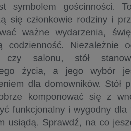
est symbolem gościnności. T
ą się członkowie rodziny i prz
ować ważne wydarzenia, świę
ą codzienność. Niezależnie o
i czy salonu, stół stano
go życia, a jego wybór j
eniem dla domowników. Stół p
dobrze komponować się z wnę
yć funkcjonalny i wygodny dla 
m usiądą. Sprawdź, na co jesz