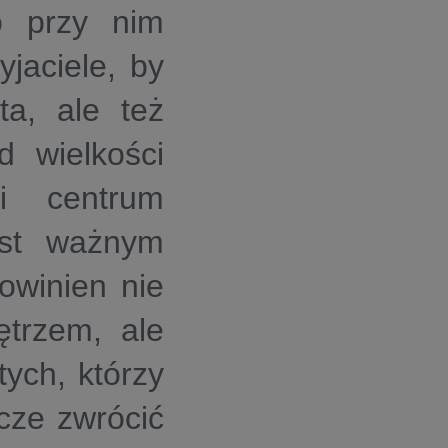
o przy nim
yjaciele, by
ta, ale też
d wielkości
wi centrum
est ważnym
owinien nie
trzem, ale
tych, którzy
cze zwrócić