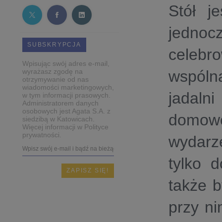
Stół j
jednocz
SUBSKRYPCJA
celebr
Wpisując swój adres e-mail,
wyrażasz zgodę na
wspóln
otrzymywanie od nas
wiadomości marketingowych,
jadaln
w tym informacji prasowych.
Administratorem danych
osobowych jest Agata S.A. z
domowe
siedzibą w Katowicach.
Więcej informacji w Polityce
prywatności.
wydarz
tylko 
także b
przy ni