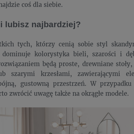
ajdzie coś dla siebie.
ki lubisz najbardziej?
tkich tych, którzy cenią sobie styl skand
 dominuje kolorystyka bieli, szarości i d
ozwiązaniem będą proste, drewniane stoły,
ub szarymi krzesłami, zawierającymi el
pójną, gustowną przestrzeń. W przypadku
rto zwrócić uwagę także na okrągłe modele.