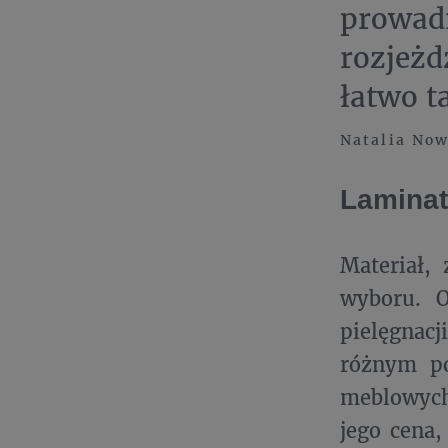
prowad
rozjeżd
łatwo t
Natalia Now
Laminat
Materiał,
wyboru. O
pielęgnacj
różnym po
meblowych,
jego cena,