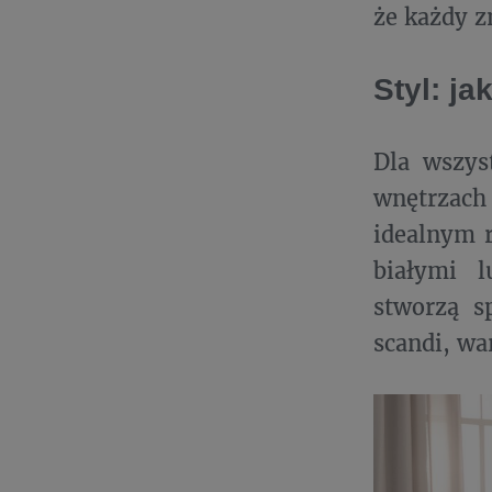
że każdy zn
Styl: ja
Dla wszys
wnętrzach
idealnym r
białymi l
stworzą s
scandi, wa