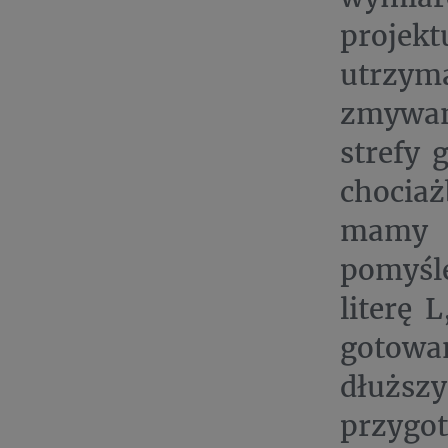
projek
utrzyma
zmywan
strefy 
chocia
mamy 
pomyśl
literę 
gotowan
dłużs
przyg