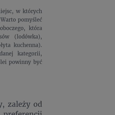
iejsc, w których
. Warto pomyśleć
oboczego, która
sów (lodówka),
łyta kuchenna).
anej kategorii,
olei powinny być
y, zależy od
preferencji