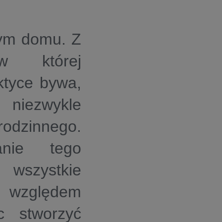
dym domu. Z
 w której
ktyce bywa,
 niezwykle
rodzinnego.
anie tego
 wszystkie
względem
ąc stworzyć