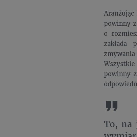
Aranżując 
powinny zn
o rozmies
zakłada p
zmywania 
Wszystkie
powinny zn
odpowiedn
To, na 
wymiar