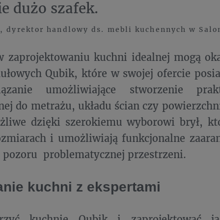
e dużo szafek.
, dyrektor handlowy ds. mebli kuchennych w Salo
 zaprojektowaniu kuchni idealnej mogą oka
łowych Qubik, które w swojej ofercie posi
ązanie umożliwiające stworzenie prak
ej do metrażu, układu ścian czy powierzchn
ożliwe dzięki szerokiemu wyborowi brył, k
zmiarach i umożliwiają funkcjonalne zaara
z pozoru problematycznej przestrzeni.
nie kuchni z ekspertami
rzyć kuchnię Qubik i zaprojektować j