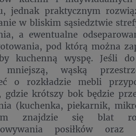
tu, jednak praktycznym rozwią
nie w bliskim sąsiedztwie stre
ia, a ewentualne odseparowa
gotowania, pod którą można za
żby kuchenną wyspę. Jeśli do
mniejszą, wąską przestrz
eć o rozkładzie mebli przyp
L, gdzie krótszy bok będzie prz
ia (kuchenka, piekarnik, mikro
zym znajdzie się blat r
otowywania posiłków oraz 