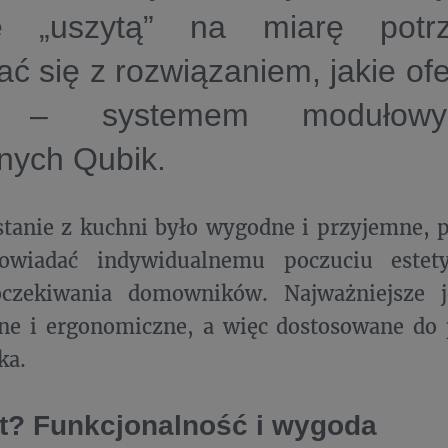
ę „uszytą” na miarę potr
ć się z rozwiązaniem, jakie of
a – systemem modułowy
nych Qubik.
tanie z kuchni było wygodne i przyjemne, 
wiadać indywidualnemu poczuciu estety
oczekiwania domowników. Najważniejsze 
lne i ergonomiczne, a więc dostosowane do
ka.
et? Funkcjonalność i wygoda