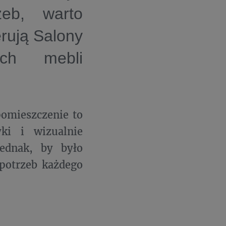
zeb, warto
erują Salony
ch mebli
pomieszczenie to
ki i wizualnie
jednak, by było
 potrzeb każdego