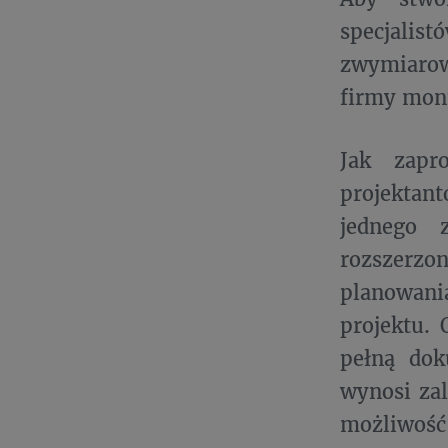
specjali
zwymiarow
firmy mont
Jak zapr
projektan
jednego 
rozszerz
planowani
projektu. 
pełną dok
wynosi zal
możliwoś