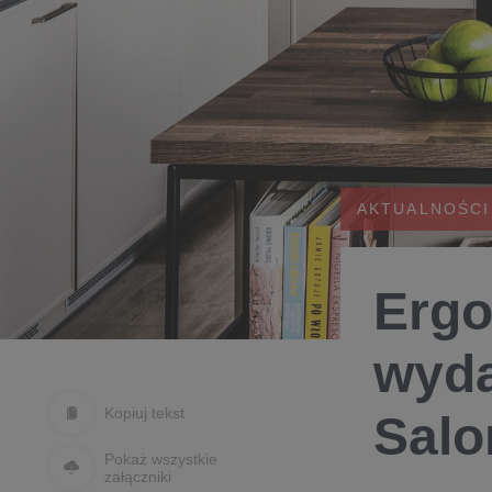
AKTUALNOŚCI
Ergo
wyda
Kopiuj tekst
Salo
Pokaż wszystkie
załączniki