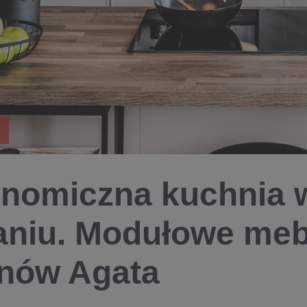
nomiczna kuchnia 
niu. Modułowe meb
nów Agata