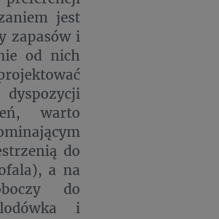
zaniem jest
fy zapasów i
nie od nich
projektować
 dyspozycji
eń, warto
ominającym
estrzenią do
fala), a na
oboczy do
lodówka i