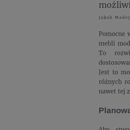
możliwi
Jakub Madej
Pomocne w
mebli modu
To rozwi
dostosowan
Jest to m
różnych ro
nawet tej 
Planowa
Aby stwo