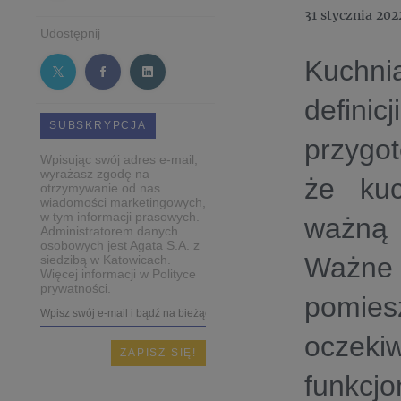
31 stycznia 202
Udostępnij
Kuchni
defin
SUBSKRYPCJA
przygot
Wpisując swój adres e-mail,
wyrażasz zgodę na
że kuc
otrzymywanie od nas
wiadomości marketingowych,
w tym informacji prasowych.
ważną 
Administratorem danych
osobowych jest Agata S.A. z
Ważne
siedzibą w Katowicach.
Więcej informacji w Polityce
prywatności.
pomies
oczek
funkcj