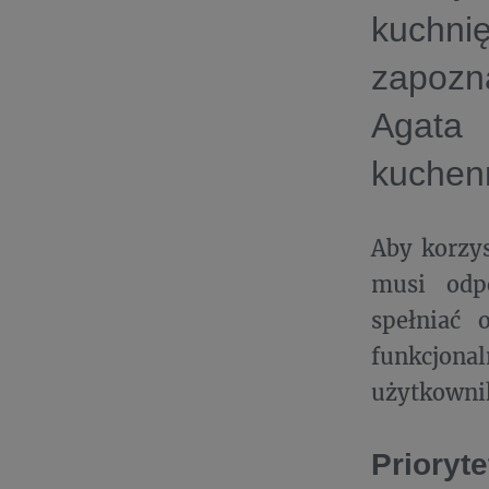
kuchni
zapozna
Agat
kuchen
Aby korzys
musi odpo
spełniać 
funkcjona
użytkowni
Prioryt