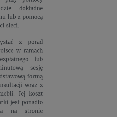
dzie dokładne
mu lub z pomocą
i sieci.
ystać z porad
Polsce w ramach
zpłatnego lub
inutową sesję
odstawową formą
nsultacji wraz z
ebli. Jej koszt
rki jest ponadto
na na stronie