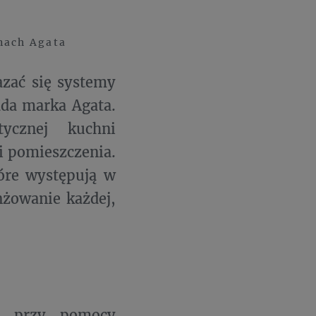
nach Agata
zać się systemy
ada marka Agata.
tycznej kuchni
i pomieszczenia.
tóre występują w
nżowanie każdej,
ą przy pomocy