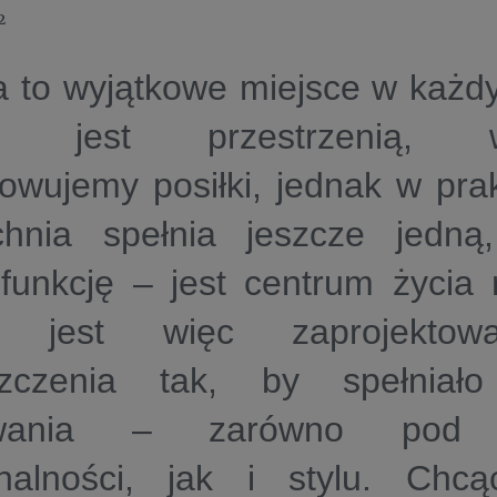
2
a to wyjątkowe miejsce w każ
icji jest przestrzenią,
owujemy posiłki, jednak w pra
hnia spełnia jeszcze jedną,
funkcję – jest centrum życia 
 jest więc zaprojektow
zczenia tak, by spełniało
iwania – zarówno pod 
onalności, jak i stylu. Chc