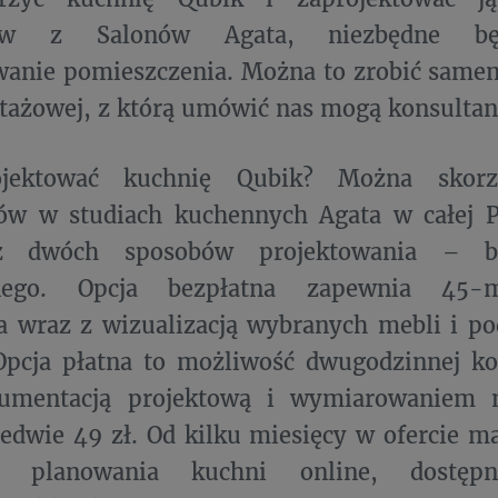
stów z Salonów Agata, niezbędne bę
anie pomieszczenia. Można to zrobić same
ażowej, z którą umówić nas mogą konsultanc
ojektować kuchnię Qubik? Można skorz
tów w studiach kuchennych Agata w całej 
z dwóch sposobów projektowania – be
onego. Opcja bezpłatna zapewnia 45-m
a wraz z wizualizacją wybranych mebli i p
Opcja płatna to możliwość dwugodzinnej ko
umentacją projektową i wymiarowaniem m
edwie 49 zł. Od kilku miesięcy w ofercie ma
ć planowania kuchni online, dostęp