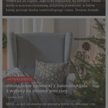
Święta już za rogiem, więc czas najwyższy, by zamienić nasze
domy w bożonarodzeniową, przytulną przestrzeń, w której
każdy poczuje ducha nadchodzącego czasu. Drobne dodatki,
odpowiednio dobrane kolory i materiały, przemyślane
kompozycje dekoracji – w aranżacji wnętrz wsz...
AKTUALNOŚCI
Mikołajkowe upominki z Salonów Agata – top
3 wybory na zimowe wieczory
2 grudnia 2021
Mimo, że już od dawna nie piszemy listów do Mikołaja i nie