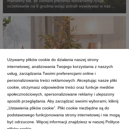
martwimy się, że zamiast prezentu dostaniemy rózgę,
oczekiwanie na 6 grudnia wciąż potrafi wywoływać w nas
niemałą ekscytację. Coraz częściej mówi się jednak, że to nie
przyjemność z otrzymywania, ale z dawania p...
Używamy plików cookie do działania naszej strony
internetowej, analizowania Twojego korzystania z naszych
usług, zarządzania Twoimi preferencjami online i
personalizowania treści reklamowych. Akceptując nasze pliki
cookie, otrzymasz odpowiednie treści oraz funkcje mediów
AKTUALNOŚCI
społecznościowych, spersonalizowane reklamy i ulepszony
Świąteczna kolacja przy idealnym stole –
sposób przeglądania. Aby zarządzać swoimi wyborami, kliknij
wybierz meble dla siebie
„Ustawienia plików cookie”. Pliki cookie niezbędne są do
7 grudnia 2021
podstawowego funkcjonowania strony internetowej i nie mogą
Stół jest symbolem gościnności. To przy nim jednoczą się
być odrzucone. Więcej informacji znajdziesz w naszej Polityce
członkowie rodziny i przyjaciele, by celebrować ważne
plików cookie.