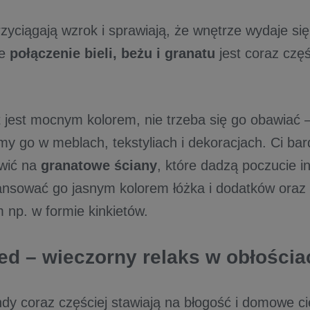
zyciągają wzrok i sprawiają, że wnętrze wydaje si
że
połączenie bieli, beżu i granatu
jest coraz czę
 jest mocnym kolorem, nie trzeba się go obawiać 
my go w meblach, tekstyliach i dekoracjach. Ci bar
wić na
granatowe ściany
, które dadzą poczucie i
ansować go jasnym kolorem łóżka i dodatków oraz
 np. w formie kinkietów.
ed – wieczorny relaks w obłościa
dy coraz częściej stawiają na błogość i domowe ci