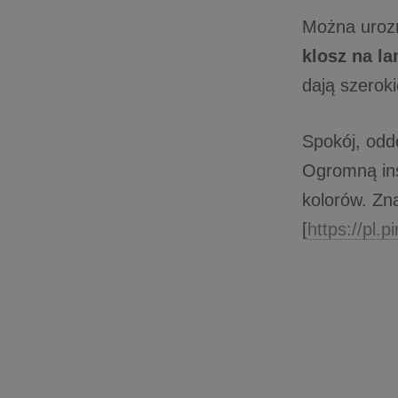
Można urozm
klosz na l
dają szerok
Spokój, odd
Ogromną ins
kolorów. Zn
[
https://pl.