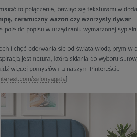
aicić to połączenie, bawiąc się teksturami w dod
ampę, ceramiczny wazon czy wzorzysty dywan
–
ie pole do popisu w urządzaniu wymarzonej sypialni
ech i chęć oderwania się od świata wiodą prym w o
piracją jest natura, która skłania do wyboru surow
ajdź więcej pomysłów na naszym Pintereście
pinterest.com/salonyagata
]