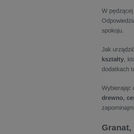
W pędzącej 
Odpowiedzią
spokoju.
Jak urządzi
kształty
, k
dodatkach t
Wybierając d
drewno, ce
zapominajm
Granat, 