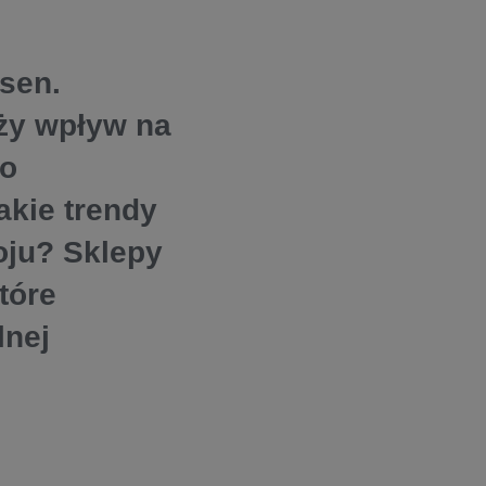
sen.
ży wpływ na
 o
akie trendy
oju? Sklepy
tóre
lnej