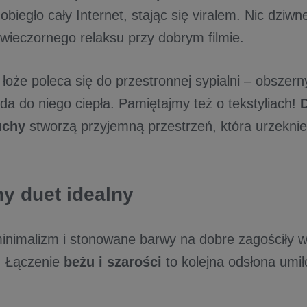
obiegło cały Internet, stając się viralem. Nic dziwn
wieczornego relaksu przy dobrym filmie.
oże poleca się do przestronnej sypialni – obszerny
da do niego ciepła. Pamiętajmy też o tekstyliach!
D
uchy
stworzą przyjemną przestrzeń, która urzeknie
ny duet idealny
inimalizm i stonowane barwy na dobre zagościły w
h. Łączenie
beżu i szarości
to kolejna odsłona umi