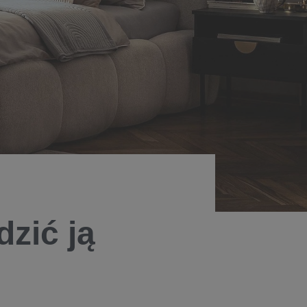
zić ją