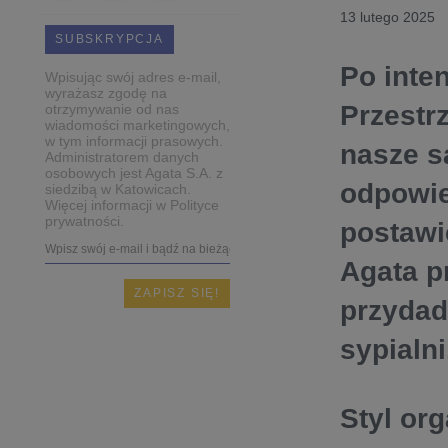
13 lutego 2025
SUBSKRYPCJA
Po inte
Wpisując swój adres e-mail,
wyrażasz zgodę na
Przestr
otrzymywanie od nas
wiadomości marketingowych,
w tym informacji prasowych.
nasze s
Administratorem danych
osobowych jest Agata S.A. z
odpowie
siedzibą w Katowicach.
Więcej informacji w Polityce
prywatności.
postawi
Agata p
przydad
sypialni
Styl or