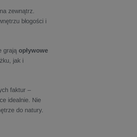
na zewnątrz.
wnętrzu błogości i
e grają
opływowe
ku, jak i
ych faktur –
yce idealnie. Nie
ętrze do natury.