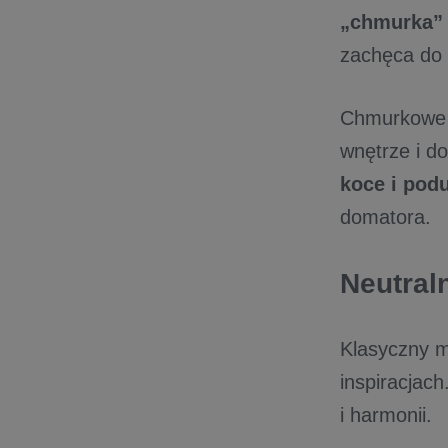
„chmurka”
zachęca do 
Chmurkowe ł
wnętrze i do
koce i pod
domatora.
Neutral
Klasyczny m
inspiracjac
i harmonii.