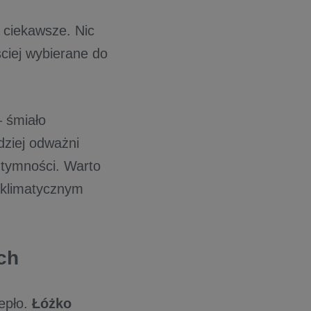
ę ciekawsze. Nic
ściej wybierane do
– śmiało
dziej odważni
ntymności. Warto
 klimatycznym
ch
epło.
Łóżko