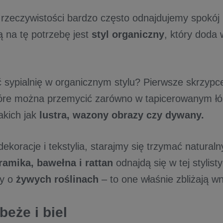
rzeczywistości bardzo często odnajdujemy spokój 
 na tę potrzebę jest
styl organiczny
, który doda 
ć sypialnię w organicznym stylu? Pierwsze skrzypc
tóre można przemycić zarówno w tapicerowanym łóż
akich jak
lustra, wazony obrazy czy dywany.
ekoracje i tekstylia, starajmy się trzymać naturaln
ramika, bawełna i rattan
odnajdą się w tej stylist
y o
żywych roślinach
– to one właśnie zbliżają wn
beże i biel