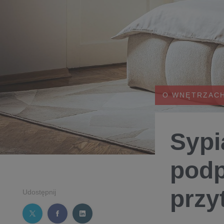
O WNĘTRZAC
Sypi
podp
przy
Udostępnij