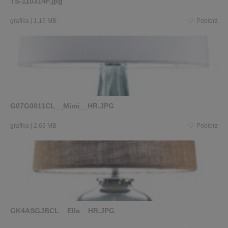
TS-110314F.jpg
grafika
|
1,16 MB
Pobierz
G07G0011CL__Mimi__HR.JPG
grafika
|
2,63 MB
Pobierz
GK4ASGJBCL__Ella__HR.JPG