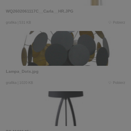
WQ2602061117C__Carla__HR.JPG
grafika
|
531 KB
Pobierz
Lampa_Dots.jpg
grafika
|
1020 KB
Pobierz