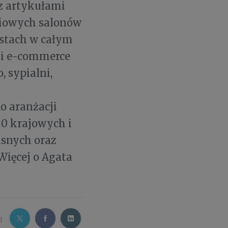
az artykułami
niowych salonów
astach w całym
j i e-commerce
, sypialni,
do aranżacji
0 krajowych i
asnych oraz
Więcej o Agata
j