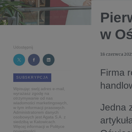
Pier
w Oś
Udostępnij
18 czerwca 202
Firma r
SUBSKRYPCJA
handlo
Wpisując swój adres e-mail,
wyrażasz zgodę na
otrzymywanie od nas
wiadomości marketingowych,
Jedna z
w tym informacji prasowych.
Administratorem danych
osobowych jest Agata S.A. z
artykuł
siedzibą w Katowicach.
Więcej informacji w Polityce
prywatności.