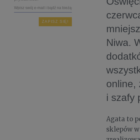
Oświęci
czerwca
mniejsz
Niwa. W
dodatkó
wszystk
online,
i szafy
Agata to p
sklepów w
zrealizowa