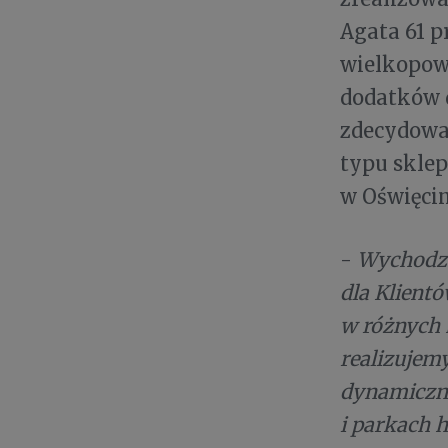
Agata 61 pr
wielkopowi
dodatków 
zdecydowa
typu sklep
w Oświęcim
-
Wychodzą
dla Klient
w różnych 
realizujemy
dynamiczną
i parkach 