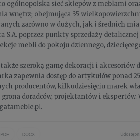
 to ogólnopolska sieć sklepów z meblami or
ia wnętrz; obejmująca 35 wielkopowierzch
anych zarówno w dużych, jak i średnich mi
ta S.A. poprzez punkty sprzedaży detaliczne
lekcje mebli do pokoju dziennego, dziecięcego
a także szeroką gamę dekoracji i akcesoriów 
arka zapewnia dostęp do artykułów ponad 25
ych producentów, kilkudziesięciu marek wł
 grona doradców, projektantów i ekspertów. 
gatameble.pl.
Udostępni
PDF
DOCX