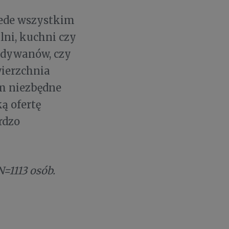
ede wszystkim
lni, kuchni czy
, dywanów, czy
wierzchnia
am niezbędne
ą ofertę
rdzo
N=1113 osób.