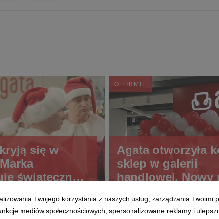
O FIRMIE
kryją się w
Agata otworzyła k
 Marka
sklep w galerii
uje świąteczną
handlowej. Nowy 
 telewizyjną
marki na mapie Ki
alizowania Twojego korzystania z naszych usług, zarządzania Twoimi p
 funkcje mediów społecznościowych, spersonalizowane reklamy i ulepsz