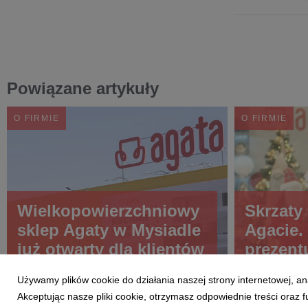
Powiązane artykuły
O FIRMIE
O FIRMIE
Wielkopowierzchniowy
Skrzaty 
sklep Agaty w Mysiadle
Agacie.
już otwarty dla klientów
prezent
reklamę
Używamy plików cookie do działania naszej strony internetowej, an
Akceptując nasze pliki cookie, otrzymasz odpowiednie treści oraz