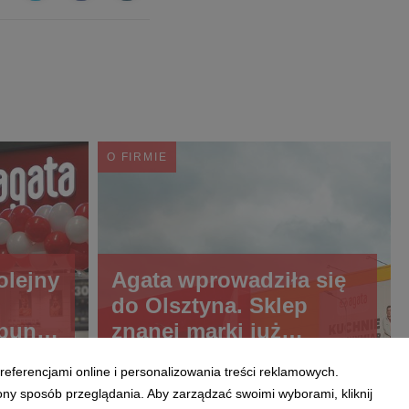
O FIRMIE
olejny
Agata wprowadziła się
do Olsztyna. Sklep
punkt
znanej marki już
elc
otwarty
referencjami online i personalizowania treści reklamowych.
ony sposób przeglądania. Aby zarządzać swoimi wyborami, kliknij