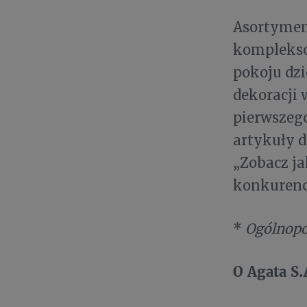
Asortymen
kompleksow
pokoju dzi
dekoracji 
pierwszego
artykuły d
„Zobacz ja
konkurenc
*
Ogólnopol
O Agata S.