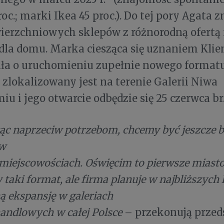
oc.; marki Ikea 45 proc.). Do tej pory Agata 
erzchniowych sklepów z różnorodną ofertą 
dla domu. Marka ciesząca się uznaniem Kli
ła o uruchomieniu zupełnie nowego formatu
 zlokalizowany jest na terenie Galerii Niwa
iu i jego otwarcie odbędzie się 25 czerwca br
c naprzeciw potrzebom, chcemy być jeszcze ba
ów
miejscowościach. Oświęcim to pierwsze miast
 taki format, ale firma planuje w najbliższych
 ekspansję w galeriach
handlowych w całej Polsce
– przekonują przedst