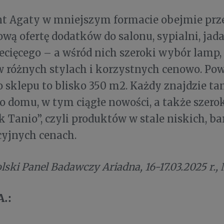
t Agaty w mniejszym formacie obejmie prz
ą ofertę dodatków do salonu, sypialni, jada
ecięcego – a wśród nich szeroki wybór lamp
w różnych stylach i korzystnych cenowo. Po
 sklepu to blisko 350 m2. Każdy znajdzie t
o domu, w tym ciągłe nowości, a także szerok
k Tanio”, czyli produktów w stale niskich, ba
yjnych cenach.
ski Panel Badawczy Ariadna, 16-17.03.2025 r., 
A.: