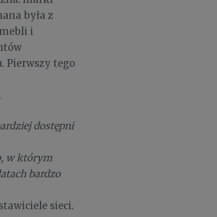
znana była z
mebli i
entów
. Pierwszy tego
.
rdziej dostępni
o, w którym
 latach bardzo
awiciele sieci.