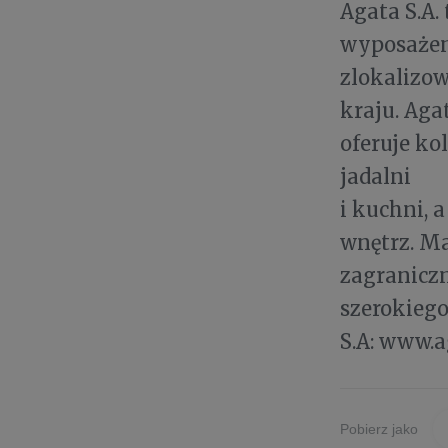
Agata S.A.
wyposażen
zlokalizow
kraju. Aga
oferuje ko
jadalni
i kuchni, 
wnętrz. M
zagraniczn
szerokiego
S.A: www.a
Pobierz jako