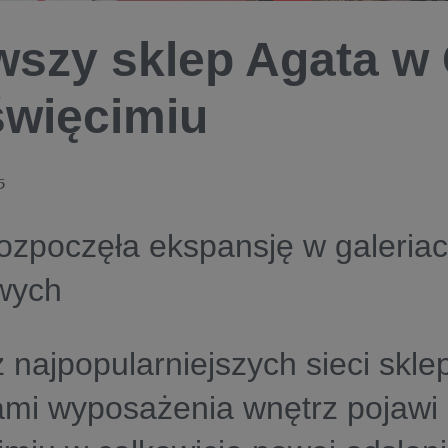
wszy sklep Agata w 
więcimiu
5
ozpoczęła ekspansję w galeriac
wych
 najpopularniejszych sieci skle
ami wyposażenia wnętrz pojawi 