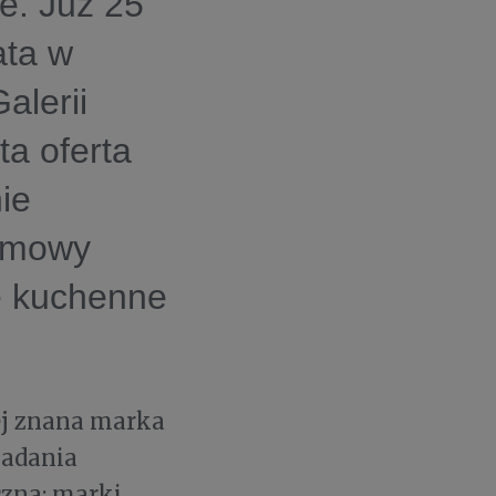
e. Już 25
ata w
alerii
ta oferta
ie
ozmowy
le kuchenne
iej znana marka
badania
czna: marki