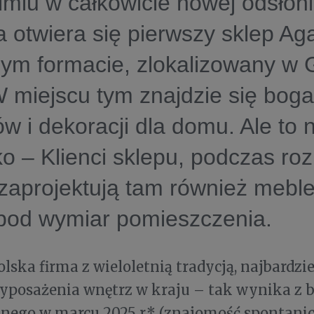
miu w całkowicie nowej odsłoni
 otwiera się pierwszy sklep Ag
ym formacie, zlokalizowany w G
 miejscu tym znajdzie się boga
w i dekoracji dla domu. Ale to n
o – Klienci sklepu, podczas r
 zaprojektują tam również meb
 pod wymiar pomieszczenia.
olska firma z wieloletnią tradycją, najbardz
yposażenia wnętrz w kraju – tak wynika z 
nego w marcu 2025 r.* (znajomość spontani